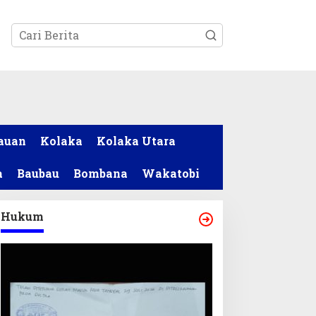
tutup
auan
Kolaka
Kolaka Utara
a
Baubau
Bombana
Wakatobi
Hukum