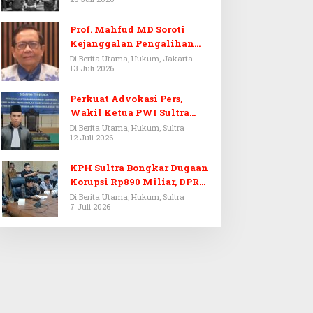
Prof. Mahfud MD Soroti
Kejanggalan Pengalihan
Penyelidikan Tersangka
Di Berita Utama, Hukum, Jakarta
13 Juli 2026
Febrie Adriansyah
Perkuat Advokasi Pers,
Wakil Ketua PWI Sultra
Resmi Dilantik Menjadi
Di Berita Utama, Hukum, Sultra
12 Juli 2026
Advokat PERADI
KPH Sultra Bongkar Dugaan
Korupsi Rp890 Miliar, DPRD
Sultra Gelar RDP
Di Berita Utama, Hukum, Sultra
7 Juli 2026