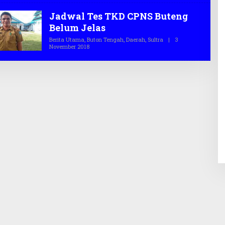
E
O
H
Jadwal Tes TKD CPNS Buteng
T
E
Belum Jelas
G
A
Berita Utama
,
Buton Tengah
,
Daerah
,
Sultra
|
3
S
November 2018
O
.
L
C
E
O
H
T
E
G
A
S
.
C
O