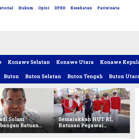
etorial
Hukum
Opini
DPRD
Kesehatan
Pariwisata
e
Konawe Selatan
Konawe Utara
Konawe Kepul
Buton
Buton Selatan
Buton Tengah
Buton Utar
adi Solusi
Semarakkan HUT RI,
bangan Batuan
Ratusan Pegawai
itas ex-Golongan
Sekretariat DPRD Sultra
ltra
Ikuti Lomba Bola Gotong