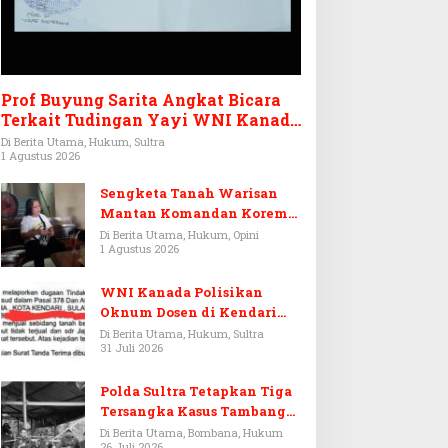
Prof Buyung Sarita Angkat Bicara
Terkait Tudingan Yayi WNI Kanada
Ditagih Utang Rp3,6 Miliar
Di Berita Utama, Hukum, Sultra
1 Agustus 2026
Sengketa Tanah Warisan
Mantan Komandan Korem
143/HO, Ketika Warisan
Di Berita Utama, Hukum, Opini
1 Agustus 2026
Menjadi Arena Pemerasan
WNI Kanada Polisikan
Oknum Dosen di Kendari
Terkait Aset Puluhan Miliar
Di Berita Utama, Hukum, Sultra
31 Juli 2026
Polda Sultra Tetapkan Tiga
Tersangka Kasus Tambang
Emas Ilegal di Bombana
Di Berita Utama, Bombana, Hukum
26 Juli 2026