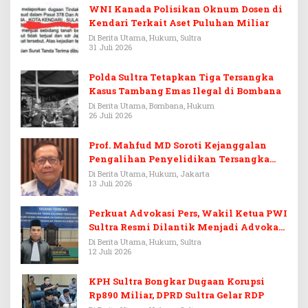
WNI Kanada Polisikan Oknum Dosen di
Kendari Terkait Aset Puluhan Miliar
Di Berita Utama, Hukum, Sultra
31 Juli 2026
Polda Sultra Tetapkan Tiga Tersangka
Kasus Tambang Emas Ilegal di Bombana
Di Berita Utama, Bombana, Hukum
26 Juli 2026
Prof. Mahfud MD Soroti Kejanggalan
Pengalihan Penyelidikan Tersangka
Febrie Adriansyah
Di Berita Utama, Hukum, Jakarta
13 Juli 2026
Perkuat Advokasi Pers, Wakil Ketua PWI
Sultra Resmi Dilantik Menjadi Advokat
PERADI
Di Berita Utama, Hukum, Sultra
12 Juli 2026
KPH Sultra Bongkar Dugaan Korupsi
Rp890 Miliar, DPRD Sultra Gelar RDP