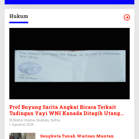
Hukum
Prof Buyung Sarita Angkat Bicara Terkait
Tudingan Yayi WNI Kanada Ditagih Utang
Rp3,6 Miliar
Di Berita Utama, Hukum, Sultra
1 Agustus 2026
Sengketa Tanah Warisan Mantan