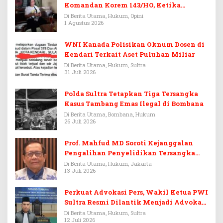
Komandan Korem 143/HO, Ketika
Warisan Menjadi Arena Pemerasan
Di Berita Utama, Hukum, Opini
1 Agustus 2026
WNI Kanada Polisikan Oknum Dosen di
Kendari Terkait Aset Puluhan Miliar
Di Berita Utama, Hukum, Sultra
31 Juli 2026
Polda Sultra Tetapkan Tiga Tersangka
Kasus Tambang Emas Ilegal di Bombana
Di Berita Utama, Bombana, Hukum
26 Juli 2026
Prof. Mahfud MD Soroti Kejanggalan
Pengalihan Penyelidikan Tersangka
Febrie Adriansyah
Di Berita Utama, Hukum, Jakarta
13 Juli 2026
Perkuat Advokasi Pers, Wakil Ketua PWI
Sultra Resmi Dilantik Menjadi Advokat
PERADI
Di Berita Utama, Hukum, Sultra
12 Juli 2026