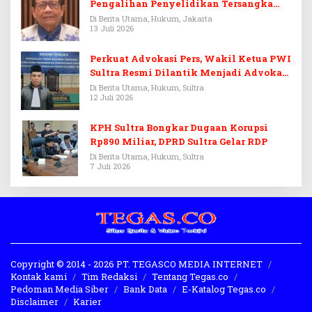
Pengalihan Penyelidikan Tersangka
Febrie Adriansyah
Di Berita Utama, Hukum, Jakarta
13 Juli 2026
Perkuat Advokasi Pers, Wakil Ketua PWI
Sultra Resmi Dilantik Menjadi Advokat
PERADI
Di Berita Utama, Hukum, Sultra
12 Juli 2026
KPH Sultra Bongkar Dugaan Korupsi
Rp890 Miliar, DPRD Sultra Gelar RDP
Di Berita Utama, Hukum, Sultra
7 Juli 2026
Copyright © 2014 - 2026 PT. TEGASCO MEDIA INTERNET
Kontak kami
Tim Redaksi
Tentang Tegas.co
Pedoman Media Siber
Bank Data
E-Katalog Tegas.co
Disclaimer
Karier