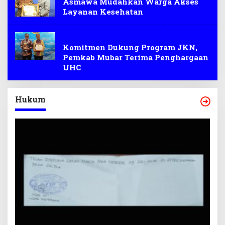
Asmawa Mudahkan Warga Akses
Layanan Kesehatan
PENGHARGAAN
Komitmen Dukung Program JKN,
Pemkab Mubar Terima Penghargaan
UHC
Hukum