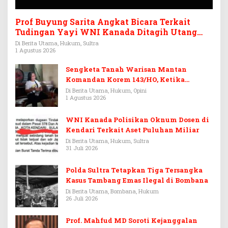
Prof Buyung Sarita Angkat Bicara Terkait
Tudingan Yayi WNI Kanada Ditagih Utang
Rp3,6 Miliar
Di Berita Utama, Hukum, Sultra
1 Agustus 2026
Sengketa Tanah Warisan Mantan
Komandan Korem 143/HO, Ketika
Warisan Menjadi Arena Pemerasan
Di Berita Utama, Hukum, Opini
1 Agustus 2026
WNI Kanada Polisikan Oknum Dosen di
Kendari Terkait Aset Puluhan Miliar
Di Berita Utama, Hukum, Sultra
31 Juli 2026
Polda Sultra Tetapkan Tiga Tersangka
Kasus Tambang Emas Ilegal di Bombana
Di Berita Utama, Bombana, Hukum
26 Juli 2026
Prof. Mahfud MD Soroti Kejanggalan