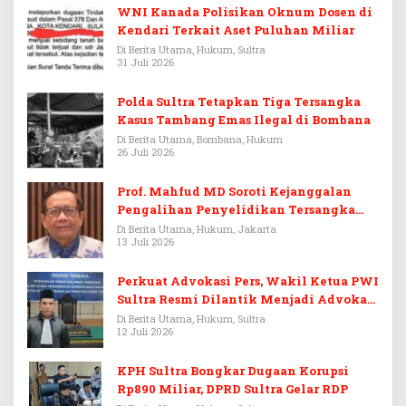
WNI Kanada Polisikan Oknum Dosen di
Kendari Terkait Aset Puluhan Miliar
Di Berita Utama, Hukum, Sultra
31 Juli 2026
Polda Sultra Tetapkan Tiga Tersangka
Kasus Tambang Emas Ilegal di Bombana
Di Berita Utama, Bombana, Hukum
26 Juli 2026
Prof. Mahfud MD Soroti Kejanggalan
Pengalihan Penyelidikan Tersangka
Febrie Adriansyah
Di Berita Utama, Hukum, Jakarta
13 Juli 2026
Perkuat Advokasi Pers, Wakil Ketua PWI
Sultra Resmi Dilantik Menjadi Advokat
PERADI
Di Berita Utama, Hukum, Sultra
12 Juli 2026
KPH Sultra Bongkar Dugaan Korupsi
Rp890 Miliar, DPRD Sultra Gelar RDP