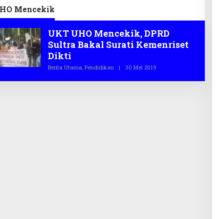
HO Mencekik
UKT UHO Mencekik, DPRD
Sultra Bakal Surati Kemenriset
Dikti
Berita Utama
,
Pendidikan
|
30 Mei 2019
O
L
E
H
T
E
G
A
S
.
C
O