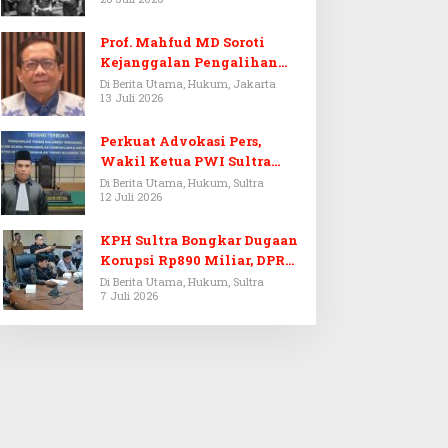
Prof. Mahfud MD Soroti
Kejanggalan Pengalihan
Penyelidikan Tersangka
Di Berita Utama, Hukum, Jakarta
13 Juli 2026
Febrie Adriansyah
Perkuat Advokasi Pers,
Wakil Ketua PWI Sultra
Resmi Dilantik Menjadi
Di Berita Utama, Hukum, Sultra
12 Juli 2026
Advokat PERADI
KPH Sultra Bongkar Dugaan
Korupsi Rp890 Miliar, DPRD
Sultra Gelar RDP
Di Berita Utama, Hukum, Sultra
7 Juli 2026