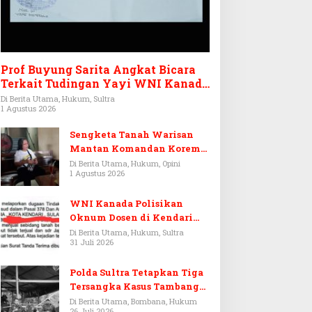
Prof Buyung Sarita Angkat Bicara
Terkait Tudingan Yayi WNI Kanada
Ditagih Utang Rp3,6 Miliar
Di Berita Utama, Hukum, Sultra
1 Agustus 2026
Sengketa Tanah Warisan
Mantan Komandan Korem
143/HO, Ketika Warisan
Di Berita Utama, Hukum, Opini
1 Agustus 2026
Menjadi Arena Pemerasan
WNI Kanada Polisikan
Oknum Dosen di Kendari
Terkait Aset Puluhan Miliar
Di Berita Utama, Hukum, Sultra
31 Juli 2026
Polda Sultra Tetapkan Tiga
Tersangka Kasus Tambang
Emas Ilegal di Bombana
Di Berita Utama, Bombana, Hukum
26 Juli 2026