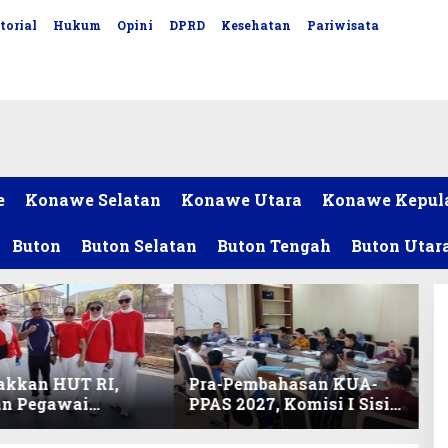
torial
Hukum
Opini
DPRD
Kesehatan
Pariwisata
e
Konawe Selatan
Konawe Utara
Konawe Kepul
Buton
Buton Selatan
Buton Tengah
Buton Utar
akkan HUT RI,
Pra-Pembahasan KUA-
an Pegawai
PPAS 2027, Komisi I Sisir
ariat DPRD Sultra
Program Prioritas
Lomba Bola Gotong
Berkelanjutan