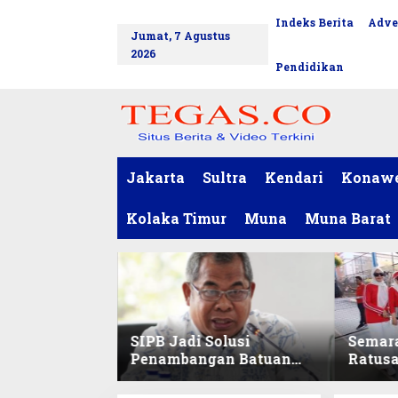
L
Indeks Berita
Adve
tutup
e
Jumat, 7 Agustus
w
2026
a
Pendidikan
t
i
k
e
k
o
Jakarta
Sultra
Kendari
Konaw
n
t
Kolaka Timur
Muna
Muna Barat
e
n
SIPB Jadi Solusi
Semar
Penambangan Batuan
Ratus
Komoditas ex-Golongan
Sekret
C di Sultra
Ikuti 