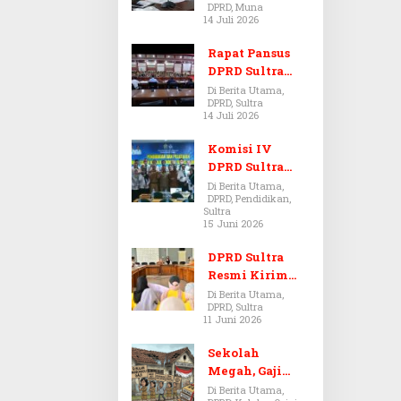
DPRD, Muna
Dugaan Jual
14 Juli 2026
Beli Tanah
Bermasalah di
Rapat Pansus
Muna
DPRD Sultra
Diskors Dua
Di Berita Utama,
DPRD, Sultra
Kali Akibat
14 Juli 2026
Ketidakhadira
n Pj Sekda
Komisi IV
DPRD Sultra
Kawal Hak
Di Berita Utama,
DPRD, Pendidikan,
Guru,
Sultra
Rencanakan
15 Juni 2026
Revisi Perda
Pendidikan
DPRD Sultra
Resmi Kirim
Aspirasi Tolak
Di Berita Utama,
DPRD, Sultra
Peraturan
11 Juni 2026
BPOM No. 5
Tahun 2026 ke
Sekolah
Komisi IX DPR
Megah, Gaji
RI
Guru Berdarah-
Di Berita Utama,