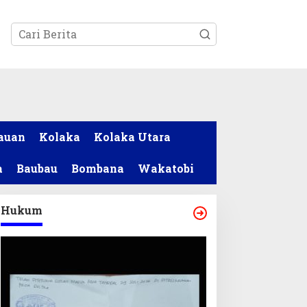
tutup
auan
Kolaka
Kolaka Utara
a
Baubau
Bombana
Wakatobi
Hukum