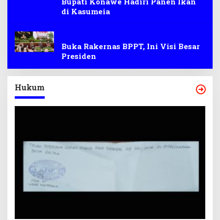
Bupati Konawe Hadiri Panen Ikan
di Kasumeia
Jakarta
Buka Rakernas BPPT, Ini Visi Besar
Presiden
Hukum