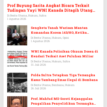
Prof Buyung Sarita Angkat Bicara Terkait
Tudingan Yayi WNI Kanada Ditagih Utang
Rp3,6 Miliar
Di Berita Utama, Hukum, Sultra
1 Agustus 2026
Sengketa Tanah Warisan Mantan
Komandan Korem 143/HO, Ketika
Warisan Menjadi Arena Pemerasan
Di Berita Utama, Hukum, Opini
1 Agustus 2026
WNI Kanada Polisikan Oknum Dosen di
Kendari Terkait Aset Puluhan Miliar
Di Berita Utama, Hukum, Sultra
31 Juli 2026
Polda Sultra Tetapkan Tiga Tersangka
Kasus Tambang Emas Ilegal di Bombana
Di Berita Utama, Bombana, Hukum
26 Juli 2026
Prof. Mahfud MD Soroti Kejanggalan
Pengalihan Penyelidikan Tersangka