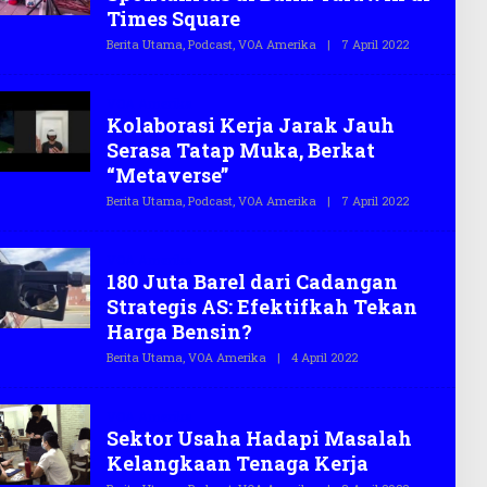
S
Times Square
.
C
Berita Utama
,
Podcast
,
VOA Amerika
|
7 April 2022
O
O
L
E
H
VOA Amerika
T
Kolaborasi Kerja Jarak Jauh
E
G
Serasa Tatap Muka, Berkat
A
S
“Metaverse”
.
C
Berita Utama
,
Podcast
,
VOA Amerika
|
7 April 2022
O
O
L
E
H
VOA Amerika
T
180 Juta Barel dari Cadangan
E
G
Strategis AS: Efektifkah Tekan
A
S
Harga Bensin?
.
C
Berita Utama
,
VOA Amerika
|
4 April 2022
O
O
L
E
H
VOA Amerika
T
Sektor Usaha Hadapi Masalah
E
G
Kelangkaan Tenaga Kerja
A
S