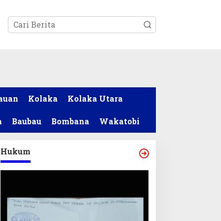
tutup
auan
Kolaka
Kolaka Utara
a
Baubau
Bombana
Wakatobi
Hukum