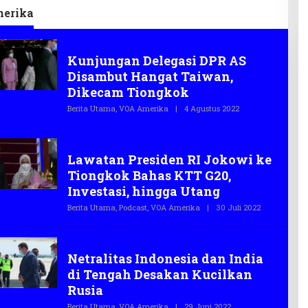
truktur
Disabilitas
merika
VOA Amerika
Kunjungan Delegasi DPR AS
Disambut Hangat Taiwan,
Dikecam Tiongkok
Berita Utama
,
VOA Amerika
|
4 Agustus 2022
O
L
E
H
VOA Amerika
T
Lawatan Presiden RI Jokowi ke
E
G
Tiongkok Bahas KTT G20,
A
S
Investasi, hingga Utang
.
C
Berita Utama
,
Podcast
,
VOA Amerika
|
30 Juli 2022
O
O
L
E
H
VOA Amerika
T
Netralitas Indonesia dan India
E
G
di Tengah Desakan Kucilkan
A
S
Rusia
.
C
Berita Utama
,
VOA Amerika
|
29 Juni 2022
O