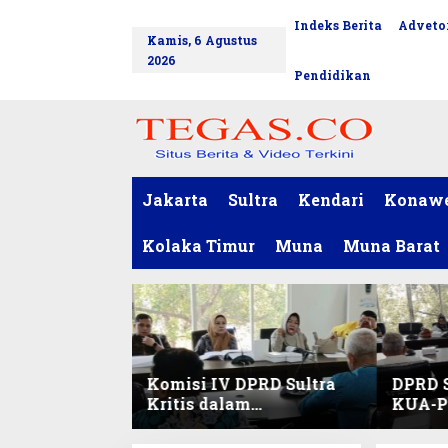
L
Indeks Berita
Advetor
tutup
e
Kamis, 6 Agustus
w
2026
a
Pendidikan
t
i
k
e
k
o
Jakarta
Sultra
Kendari
Konaw
n
t
Kolaka Timur
Muna
Muna Barat
e
n
Komisi IV DPRD Sultra
DPRD S
Kritis dalam
KUA-PP
Harmonisasi KUA-PPAS
Pendid
2027 dan Perubahan
dan Pe