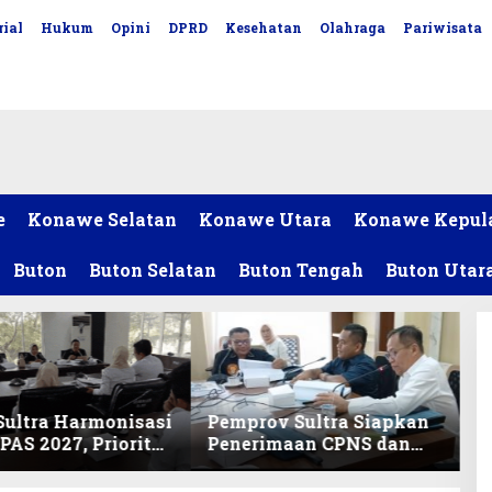
ial
Hukum
Opini
DPRD
Kesehatan
Olahraga
Pariwisata
e
Konawe Selatan
Konawe Utara
Konawe Kepul
Buton
Buton Selatan
Buton Tengah
Buton Utar
ultra Harmonisasi
Pemprov Sultra Siapkan
AS 2027, Prioritas
Penerimaan CPNS dan
ikan, Kebudayaan,
PPPK 2027, DPRD Sultra
lunasan Utang
Desak Formasi