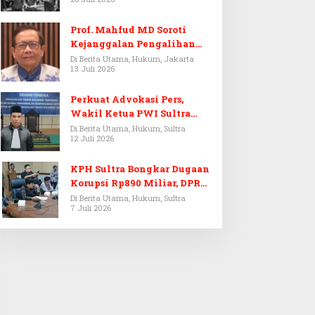
Prof. Mahfud MD Soroti
Kejanggalan Pengalihan
Penyelidikan Tersangka
Di Berita Utama, Hukum, Jakarta
13 Juli 2026
Febrie Adriansyah
Perkuat Advokasi Pers,
Wakil Ketua PWI Sultra
Resmi Dilantik Menjadi
Di Berita Utama, Hukum, Sultra
12 Juli 2026
Advokat PERADI
KPH Sultra Bongkar Dugaan
Korupsi Rp890 Miliar, DPRD
Sultra Gelar RDP
Di Berita Utama, Hukum, Sultra
7 Juli 2026