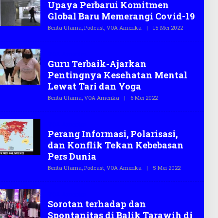
Upaya Perbarui Komitmen
E
G
Global Baru Memerangi Covid-19
A
S
Berita Utama
,
Podcast
,
VOA Amerika
|
15 Mei 2022
O
.
L
C
E
O
H
VOA Amerika
T
Guru Terbaik-Ajarkan
E
G
Pentingnya Kesehatan Mental
A
S
Lewat Tari dan Yoga
.
C
Berita Utama
,
VOA Amerika
|
6 Mei 2022
O
O
L
E
H
VOA Amerika
T
Perang Informasi, Polarisasi,
E
G
dan Konflik Tekan Kebebasan
A
S
Pers Dunia
.
C
Berita Utama
,
Podcast
,
VOA Amerika
|
5 Mei 2022
O
O
L
E
H
VOA Amerika
T
Sorotan terhadap dan
E
G
Spontanitas di Balik Tarawih di
A