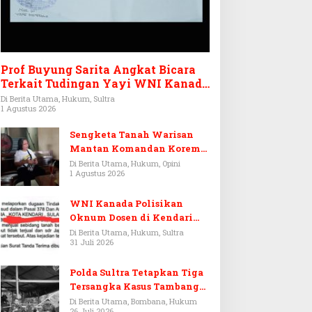
Prof Buyung Sarita Angkat Bicara
Terkait Tudingan Yayi WNI Kanada
Ditagih Utang Rp3,6 Miliar
Di Berita Utama, Hukum, Sultra
1 Agustus 2026
Sengketa Tanah Warisan
Mantan Komandan Korem
143/HO, Ketika Warisan
Di Berita Utama, Hukum, Opini
1 Agustus 2026
Menjadi Arena Pemerasan
WNI Kanada Polisikan
Oknum Dosen di Kendari
Terkait Aset Puluhan Miliar
Di Berita Utama, Hukum, Sultra
31 Juli 2026
Polda Sultra Tetapkan Tiga
Tersangka Kasus Tambang
Emas Ilegal di Bombana
Di Berita Utama, Bombana, Hukum
26 Juli 2026