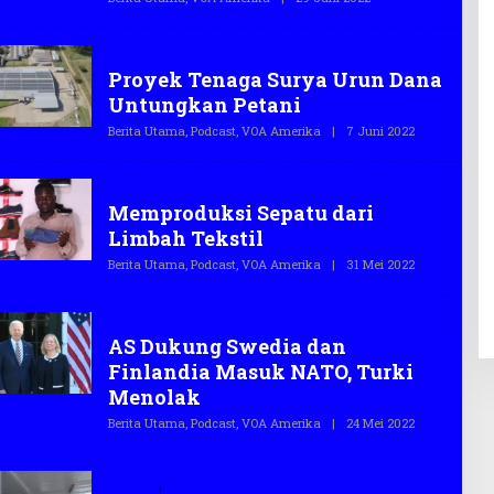
O
L
E
H
VOA Amerika
T
Proyek Tenaga Surya Urun Dana
E
G
Untungkan Petani
A
S
Berita Utama
,
Podcast
,
VOA Amerika
|
7 Juni 2022
O
.
L
C
E
O
H
VOA Amerika
T
Memproduksi Sepatu dari
E
G
Limbah Tekstil
A
S
Berita Utama
,
Podcast
,
VOA Amerika
|
31 Mei 2022
O
.
L
C
E
O
H
VOA Amerika
T
AS Dukung Swedia dan
E
G
Finlandia Masuk NATO, Turki
A
S
Menolak
.
C
Berita Utama
,
Podcast
,
VOA Amerika
|
24 Mei 2022
O
O
L
E
H
Podcast
,
VOA Amerika
T