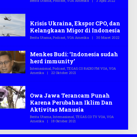
Berita Utama
,
Podcast
,
VOA Amerika
|
3 April 2022
O
.
L
C
E
O
H
VOA Amerika
T
Krisis Ukraina, Ekspor CPO, dan
E
G
Kelangkaan Migor di Indonesia
A
S
Berita Utama
,
Podcast
,
VOA Amerika
|
30 Maret 2022
O
.
L
C
E
O
H
Menkes Budi: ‘Indonesia sudah
T
E
herd immunity’
G
A
Internasional
,
Podcast
,
TEGAS.CO RADIO FM VOA
,
VOA
S
Amerika
|
22 Oktober 2021
O
.
L
C
E
O
H
VOA Amerika
T
Owa Jawa Terancam Punah
E
G
Karena Perubahan Iklim Dan
A
S
Aktivitas Manusia
.
C
Berita Utama
,
Internasional
,
TEGAS.CO TV VOA
,
VOA
O
Amerika
|
18 Oktober 2021
O
L
E
H