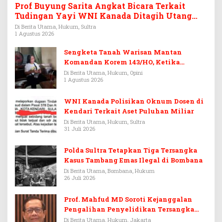
Prof Buyung Sarita Angkat Bicara Terkait
Tudingan Yayi WNI Kanada Ditagih Utang
Rp3,6 Miliar
Di Berita Utama, Hukum, Sultra
1 Agustus 2026
Sengketa Tanah Warisan Mantan
Komandan Korem 143/HO, Ketika
Warisan Menjadi Arena Pemerasan
Di Berita Utama, Hukum, Opini
1 Agustus 2026
WNI Kanada Polisikan Oknum Dosen di
Kendari Terkait Aset Puluhan Miliar
Di Berita Utama, Hukum, Sultra
31 Juli 2026
Polda Sultra Tetapkan Tiga Tersangka
Kasus Tambang Emas Ilegal di Bombana
Di Berita Utama, Bombana, Hukum
26 Juli 2026
Prof. Mahfud MD Soroti Kejanggalan
Pengalihan Penyelidikan Tersangka
Febrie Adriansyah
Di Berita Utama, Hukum, Jakarta