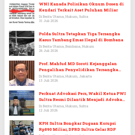
WNI Kanada Polisikan Oknum Dosen di
Kendari Terkait Aset Puluhan Miliar
Di Berita Utama, Hukum, Sultra
31 Juli 2026
Polda Sultra Tetapkan Tiga Tersangka
Kasus Tambang Emas Ilegal di Bombana
Di Berita Utama, Bombana, Hukum
26 Juli 2026
Prof. Mahfud MD Soroti Kejanggalan
Pengalihan Penyelidikan Tersangka
Febrie Adriansyah
Di Berita Utama, Hukum, Jakarta
13 Juli 2026
Perkuat Advokasi Pers, Wakil Ketua PWI
Sultra Resmi Dilantik Menjadi Advokat
PERADI
Di Berita Utama, Hukum, Sultra
12 Juli 2026
KPH Sultra Bongkar Dugaan Korupsi
Rp890 Miliar, DPRD Sultra Gelar RDP