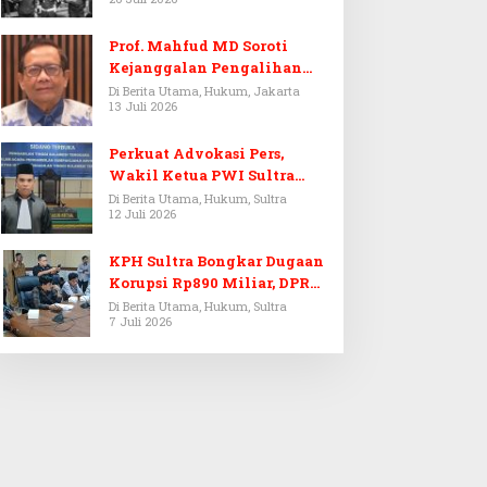
Prof. Mahfud MD Soroti
Kejanggalan Pengalihan
Penyelidikan Tersangka
Di Berita Utama, Hukum, Jakarta
13 Juli 2026
Febrie Adriansyah
Perkuat Advokasi Pers,
Wakil Ketua PWI Sultra
Resmi Dilantik Menjadi
Di Berita Utama, Hukum, Sultra
12 Juli 2026
Advokat PERADI
KPH Sultra Bongkar Dugaan
Korupsi Rp890 Miliar, DPRD
Sultra Gelar RDP
Di Berita Utama, Hukum, Sultra
7 Juli 2026