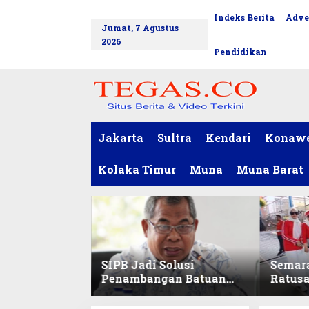
L
Indeks Berita
Adve
tutup
e
Jumat, 7 Agustus
w
2026
a
Pendidikan
t
i
k
e
k
o
Jakarta
Sultra
Kendari
Konaw
n
t
Kolaka Timur
Muna
Muna Barat
e
n
SIPB Jadi Solusi
Semar
Penambangan Batuan
Ratus
Komoditas ex-Golongan
Sekret
C di Sultra
Ikuti 