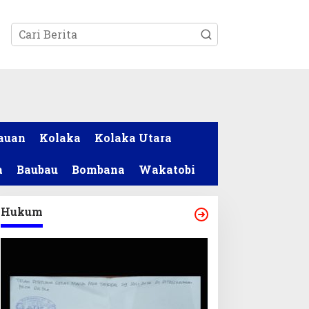
tutup
auan
Kolaka
Kolaka Utara
a
Baubau
Bombana
Wakatobi
Hukum