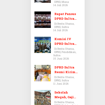
DPRD, Muna
Dugaan Jual
14 Juli 2026
Beli Tanah
Bermasalah di
Rapat Pansus
Muna
DPRD Sultra
Diskors Dua
Di Berita Utama,
DPRD, Sultra
Kali Akibat
14 Juli 2026
Ketidakhadira
n Pj Sekda
Komisi IV
DPRD Sultra
Kawal Hak
Di Berita Utama,
DPRD, Pendidikan,
Guru,
Sultra
Rencanakan
15 Juni 2026
Revisi Perda
Pendidikan
DPRD Sultra
Resmi Kirim
Aspirasi Tolak
Di Berita Utama,
DPRD, Sultra
Peraturan
11 Juni 2026
BPOM No. 5
Tahun 2026 ke
Sekolah
Komisi IX DPR
Megah, Gaji
RI
Guru Berdarah-
Di Berita Utama,