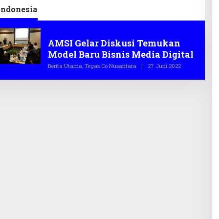
Indonesia
AMSI Indonesia
AMSI Gelar Diskusi Temukan
Model Baru Bisnis Media Digital
Berita Utama
,
Tegas.co Nusantara
|
27 Juni 2022
O
L
E
H
T
E
G
A
S
.
C
O