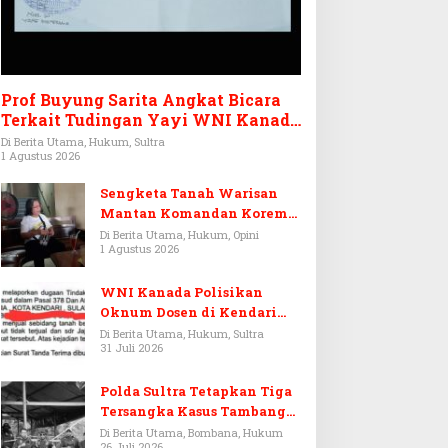
Prof Buyung Sarita Angkat Bicara
Terkait Tudingan Yayi WNI Kanada
Ditagih Utang Rp3,6 Miliar
Di Berita Utama, Hukum, Sultra
1 Agustus 2026
Sengketa Tanah Warisan
Mantan Komandan Korem
143/HO, Ketika Warisan
Di Berita Utama, Hukum, Opini
1 Agustus 2026
Menjadi Arena Pemerasan
WNI Kanada Polisikan
Oknum Dosen di Kendari
Terkait Aset Puluhan Miliar
Di Berita Utama, Hukum, Sultra
31 Juli 2026
Polda Sultra Tetapkan Tiga
Tersangka Kasus Tambang
Emas Ilegal di Bombana
Di Berita Utama, Bombana, Hukum
26 Juli 2026