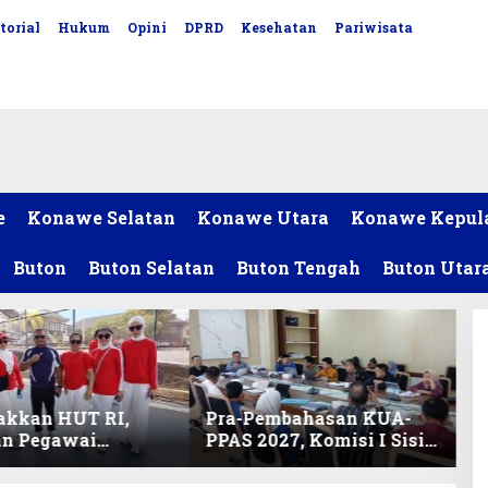
torial
Hukum
Opini
DPRD
Kesehatan
Pariwisata
e
Konawe Selatan
Konawe Utara
Konawe Kepul
Buton
Buton Selatan
Buton Tengah
Buton Utar
akkan HUT RI,
Pra-Pembahasan KUA-
an Pegawai
PPAS 2027, Komisi I Sisir
ariat DPRD Sultra
Program Prioritas
Lomba Bola Gotong
Berkelanjutan