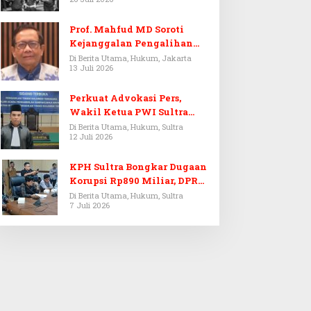
Prof. Mahfud MD Soroti
Kejanggalan Pengalihan
Penyelidikan Tersangka
Di Berita Utama, Hukum, Jakarta
13 Juli 2026
Febrie Adriansyah
Perkuat Advokasi Pers,
Wakil Ketua PWI Sultra
Resmi Dilantik Menjadi
Di Berita Utama, Hukum, Sultra
12 Juli 2026
Advokat PERADI
KPH Sultra Bongkar Dugaan
Korupsi Rp890 Miliar, DPRD
Sultra Gelar RDP
Di Berita Utama, Hukum, Sultra
7 Juli 2026