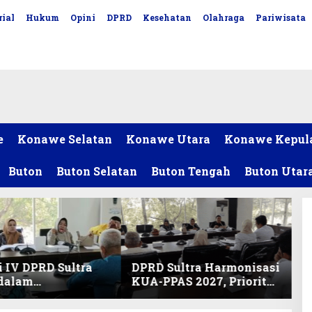
ial
Hukum
Opini
DPRD
Kesehatan
Olahraga
Pariwisata
e
Konawe Selatan
Konawe Utara
Konawe Kepul
Buton
Buton Selatan
Buton Tengah
Buton Utar
 IV DPRD Sultra
DPRD Sultra Harmonisasi
 dalam
KUA-PPAS 2027, Prioritas
nisasi KUA-PPAS
Pendidikan, Kebudayaan,
an Perubahan
dan Pelunasan Utang