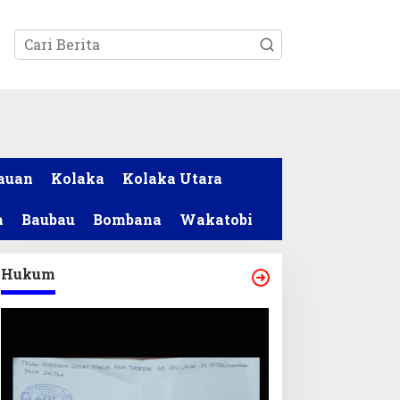
tutup
auan
Kolaka
Kolaka Utara
a
Baubau
Bombana
Wakatobi
Hukum