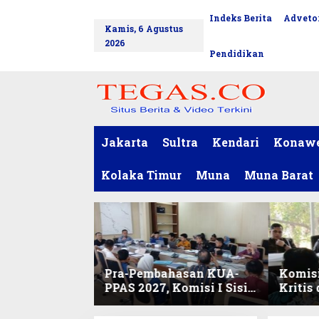
L
Indeks Berita
Advetor
tutup
e
Kamis, 6 Agustus
w
2026
a
Pendidikan
t
i
k
e
k
o
Jakarta
Sultra
Kendari
Konaw
n
t
Kolaka Timur
Muna
Muna Barat
e
n
Pra-Pembahasan KUA-
Komisi
PPAS 2027, Komisi I Sisir
Kritis
Program Prioritas
Harmo
Berkelanjutan
2027 d