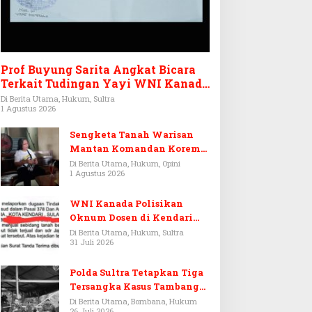
Prof Buyung Sarita Angkat Bicara
Terkait Tudingan Yayi WNI Kanada
Ditagih Utang Rp3,6 Miliar
Di Berita Utama, Hukum, Sultra
1 Agustus 2026
Sengketa Tanah Warisan
Mantan Komandan Korem
143/HO, Ketika Warisan
Di Berita Utama, Hukum, Opini
1 Agustus 2026
Menjadi Arena Pemerasan
WNI Kanada Polisikan
Oknum Dosen di Kendari
Terkait Aset Puluhan Miliar
Di Berita Utama, Hukum, Sultra
31 Juli 2026
Polda Sultra Tetapkan Tiga
Tersangka Kasus Tambang
Emas Ilegal di Bombana
Di Berita Utama, Bombana, Hukum
26 Juli 2026