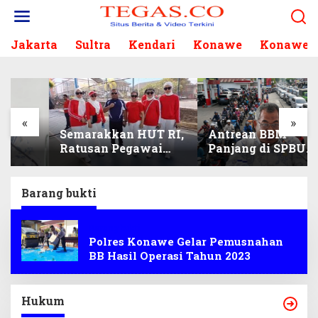
L
e
w
Jakarta
Sultra
Kendari
Konawe
Konawe S
a
t
i
k
e
k
«
»
Semarakkan HUT RI,
Antrean BBM
o
Ratusan Pegawai
Panjang di SPBU
n
Sekretariat DPRD
Kendari, DPRD Sultra
t
Sultra Ikuti Lomba
Duga Sistem Barcode
e
Bola Gotong
Curang
n
Barang bukti
Barang bukti
Polres Konawe Gelar Pemusnahan
BB Hasil Operasi Tahun 2023
Hukum