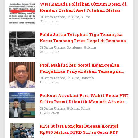
WNI Kanada Polisikan Oknum Dosen di
Kendari Terkait Aset Puluhan Miliar
Di Berita Utama, Hukum, Sultra
31 Juli 2026
Polda Sultra Tetapkan Tiga Tersangka
Kasus Tambang Emas Ilegal di Bombana
Di Berita Utama, Bombana, Hukum
26 Juli 2026
Prof. Mahfud MD Soroti Kejanggalan
Pengalihan Penyelidikan Tersangka
Febrie Adriansyah
Di Berita Utama, Hukum, Jakarta
13 Juli 2026
Perkuat Advokasi Pers, Wakil Ketua PWI
Sultra Resmi Dilantik Menjadi Advokat
PERADI
Di Berita Utama, Hukum, Sultra
12 Juli 2026
KPH Sultra Bongkar Dugaan Korupsi
Rp890 Miliar, DPRD Sultra Gelar RDP