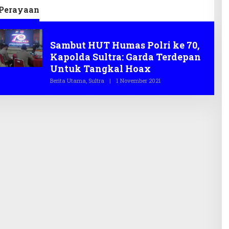
 Perayaan
Berita Perayaan
Sambut HUT Humas Polri ke 70,
Kapolda Sultra: Garda Terdepan
Untuk Tangkal Hoax
Berita Utama
,
Sultra
|
1 November 2021
O
L
E
H
T
E
G
A
S
.
C
O