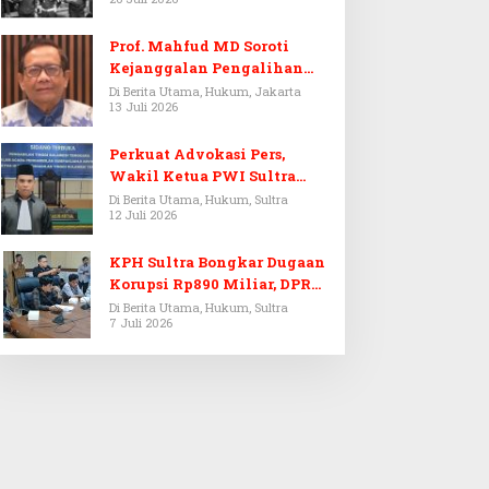
Prof. Mahfud MD Soroti
Kejanggalan Pengalihan
Penyelidikan Tersangka
Di Berita Utama, Hukum, Jakarta
13 Juli 2026
Febrie Adriansyah
Perkuat Advokasi Pers,
Wakil Ketua PWI Sultra
Resmi Dilantik Menjadi
Di Berita Utama, Hukum, Sultra
12 Juli 2026
Advokat PERADI
KPH Sultra Bongkar Dugaan
Korupsi Rp890 Miliar, DPRD
Sultra Gelar RDP
Di Berita Utama, Hukum, Sultra
7 Juli 2026