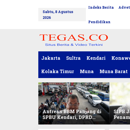
L
Indeks Berita
Advet
tutup
e
Sabtu, 8 Agustus
w
2026
a
Pendidikan
t
i
k
e
k
o
Jakarta
Sultra
Kendari
Konaw
n
t
Kolaka Timur
Muna
Muna Barat
e
n
Antrean BBM Panjang di
SIPB J
SPBU Kendari, DPRD
Penam
Sultra Duga Sistem
Komod
Barcode Curang
C di Su