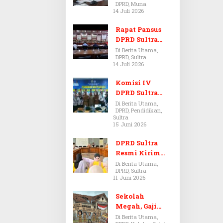
DPRD, Muna
Dugaan Jual
14 Juli 2026
Beli Tanah
Bermasalah di
Rapat Pansus
Muna
DPRD Sultra
Diskors Dua
Di Berita Utama,
DPRD, Sultra
Kali Akibat
14 Juli 2026
Ketidakhadira
n Pj Sekda
Komisi IV
DPRD Sultra
Kawal Hak
Di Berita Utama,
DPRD, Pendidikan,
Guru,
Sultra
Rencanakan
15 Juni 2026
Revisi Perda
Pendidikan
DPRD Sultra
Resmi Kirim
Aspirasi Tolak
Di Berita Utama,
DPRD, Sultra
Peraturan
11 Juni 2026
BPOM No. 5
Tahun 2026 ke
Sekolah
Komisi IX DPR
Megah, Gaji
RI
Guru Berdarah-
Di Berita Utama,