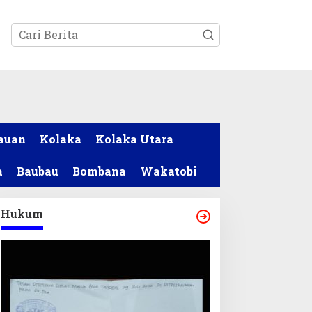
tutup
auan
Kolaka
Kolaka Utara
a
Baubau
Bombana
Wakatobi
Hukum