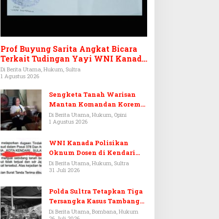
Prof Buyung Sarita Angkat Bicara
Terkait Tudingan Yayi WNI Kanada
Ditagih Utang Rp3,6 Miliar
Di Berita Utama, Hukum, Sultra
1 Agustus 2026
Sengketa Tanah Warisan
Mantan Komandan Korem
143/HO, Ketika Warisan
Di Berita Utama, Hukum, Opini
1 Agustus 2026
Menjadi Arena Pemerasan
WNI Kanada Polisikan
Oknum Dosen di Kendari
Terkait Aset Puluhan Miliar
Di Berita Utama, Hukum, Sultra
31 Juli 2026
Polda Sultra Tetapkan Tiga
Tersangka Kasus Tambang
Emas Ilegal di Bombana
Di Berita Utama, Bombana, Hukum
26 Juli 2026