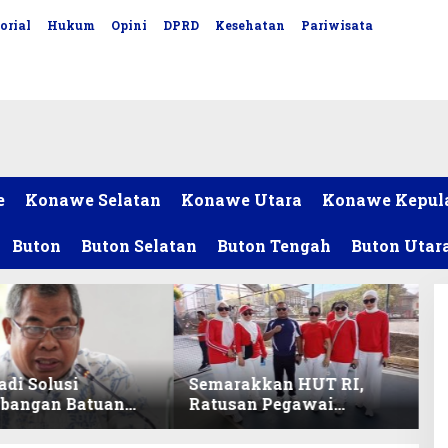
orial
Hukum
Opini
DPRD
Kesehatan
Pariwisata
e
Konawe Selatan
Konawe Utara
Konawe Kepul
Buton
Buton Selatan
Buton Tengah
Buton Utar
adi Solusi
Semarakkan HUT RI,
bangan Batuan
Ratusan Pegawai
itas ex-Golongan
Sekretariat DPRD Sultra
ltra
Ikuti Lomba Bola Gotong