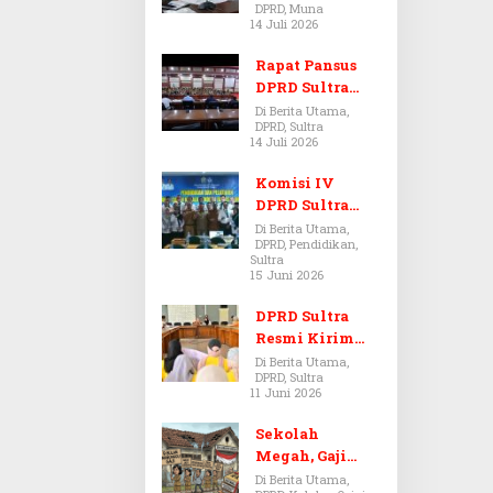
DPRD, Muna
Dugaan Jual
14 Juli 2026
Beli Tanah
Bermasalah di
Rapat Pansus
Muna
DPRD Sultra
Diskors Dua
Di Berita Utama,
DPRD, Sultra
Kali Akibat
14 Juli 2026
Ketidakhadira
n Pj Sekda
Komisi IV
DPRD Sultra
Kawal Hak
Di Berita Utama,
DPRD, Pendidikan,
Guru,
Sultra
Rencanakan
15 Juni 2026
Revisi Perda
Pendidikan
DPRD Sultra
Resmi Kirim
Aspirasi Tolak
Di Berita Utama,
DPRD, Sultra
Peraturan
11 Juni 2026
BPOM No. 5
Tahun 2026 ke
Sekolah
Komisi IX DPR
Megah, Gaji
RI
Guru Berdarah-
Di Berita Utama,