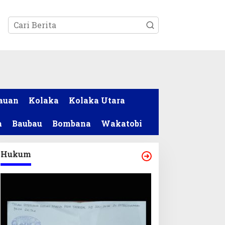
tutup
auan
Kolaka
Kolaka Utara
a
Baubau
Bombana
Wakatobi
Hukum