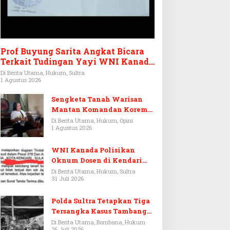
Prof Buyung Sarita Angkat Bicara
Terkait Tudingan Yayi WNI Kanada
Ditagih Utang Rp3,6 Miliar
Di Berita Utama, Hukum, Sultra
1 Agustus 2026
Sengketa Tanah Warisan
Mantan Komandan Korem
143/HO, Ketika Warisan
Di Berita Utama, Hukum, Opini
1 Agustus 2026
Menjadi Arena Pemerasan
WNI Kanada Polisikan
Oknum Dosen di Kendari
Terkait Aset Puluhan Miliar
Di Berita Utama, Hukum, Sultra
31 Juli 2026
Polda Sultra Tetapkan Tiga
Tersangka Kasus Tambang
Emas Ilegal di Bombana
Di Berita Utama, Bombana, Hukum
26 Juli 2026