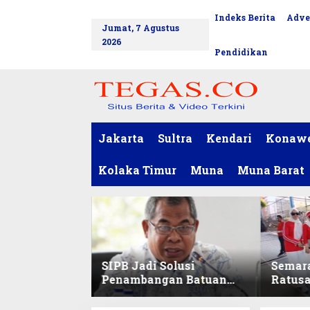
L
Indeks Berita
Adve
tutup
e
Jumat, 7 Agustus
w
2026
a
Pendidikan
t
i
k
e
k
o
Jakarta
Sultra
Kendari
Konaw
n
t
Kolaka Timur
Muna
Muna Barat
e
n
SIPB Jadi Solusi
Semar
Penambangan Batuan
Ratus
Komoditas ex-Golongan
Sekret
C di Sultra
Ikuti 