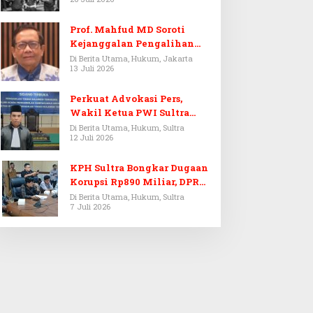
Prof. Mahfud MD Soroti
Kejanggalan Pengalihan
Penyelidikan Tersangka
Di Berita Utama, Hukum, Jakarta
13 Juli 2026
Febrie Adriansyah
Perkuat Advokasi Pers,
Wakil Ketua PWI Sultra
Resmi Dilantik Menjadi
Di Berita Utama, Hukum, Sultra
12 Juli 2026
Advokat PERADI
KPH Sultra Bongkar Dugaan
Korupsi Rp890 Miliar, DPRD
Sultra Gelar RDP
Di Berita Utama, Hukum, Sultra
7 Juli 2026