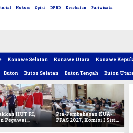
torial
Hukum
Opini
DPRD
Kesehatan
Pariwisata
e
Konawe Selatan
Konawe Utara
Konawe Kepul
Buton
Buton Selatan
Buton Tengah
Buton Utar
akkan HUT RI,
Pra-Pembahasan KUA-
an Pegawai
PPAS 2027, Komisi I Sisir
ariat DPRD Sultra
Program Prioritas
Lomba Bola Gotong
Berkelanjutan