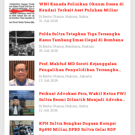
WNI Kanada Polisikan Oknum Dosen di
Kendari Terkait Aset Puluhan Miliar
Di Berita Utama, Hukum, Sultra
31 Juli 2026
Polda Sultra Tetapkan Tiga Tersangka
Kasus Tambang Emas Ilegal di Bombana
Di Berita Utama, Bombana, Hukum
26 Juli 2026
Prof. Mahfud MD Soroti Kejanggalan
Pengalihan Penyelidikan Tersangka
Febrie Adriansyah
Di Berita Utama, Hukum, Jakarta
13 Juli 2026
Perkuat Advokasi Pers, Wakil Ketua PWI
Sultra Resmi Dilantik Menjadi Advokat
PERADI
Di Berita Utama, Hukum, Sultra
12 Juli 2026
KPH Sultra Bongkar Dugaan Korupsi
Rp890 Miliar, DPRD Sultra Gelar RDP