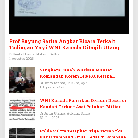
Prof Buyung Sarita Angkat Bicara Terkait
Tudingan Yayi WNI Kanada Ditagih Utang
Rp3,6 Miliar
Di Berita Utama, Hukum, Sultra
1 Agustus 2026
Sengketa Tanah Warisan Mantan
Komandan Korem 143/HO, Ketika
Warisan Menjadi Arena Pemerasan
Di Berita Utama, Hukum, Opini
1 Agustus 2026
WNI Kanada Polisikan Oknum Dosen di
Kendari Terkait Aset Puluhan Miliar
Di Berita Utama, Hukum, Sultra
31 Juli 2026
Polda Sultra Tetapkan Tiga Tersangka
Kasus Tambang Emas Ilegal di Bombana