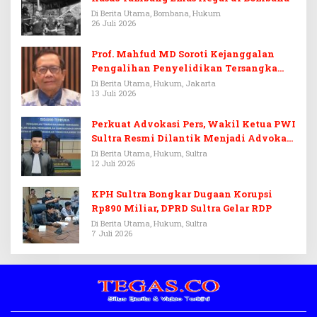
Di Berita Utama, Bombana, Hukum
26 Juli 2026
Prof. Mahfud MD Soroti Kejanggalan
Pengalihan Penyelidikan Tersangka
Febrie Adriansyah
Di Berita Utama, Hukum, Jakarta
13 Juli 2026
Perkuat Advokasi Pers, Wakil Ketua PWI
Sultra Resmi Dilantik Menjadi Advokat
PERADI
Di Berita Utama, Hukum, Sultra
12 Juli 2026
KPH Sultra Bongkar Dugaan Korupsi
Rp890 Miliar, DPRD Sultra Gelar RDP
Di Berita Utama, Hukum, Sultra
7 Juli 2026