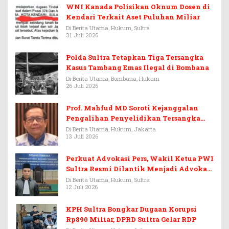
WNI Kanada Polisikan Oknum Dosen di
Kendari Terkait Aset Puluhan Miliar
Di Berita Utama, Hukum, Sultra
31 Juli 2026
Polda Sultra Tetapkan Tiga Tersangka
Kasus Tambang Emas Ilegal di Bombana
Di Berita Utama, Bombana, Hukum
26 Juli 2026
Prof. Mahfud MD Soroti Kejanggalan
Pengalihan Penyelidikan Tersangka
Febrie Adriansyah
Di Berita Utama, Hukum, Jakarta
13 Juli 2026
Perkuat Advokasi Pers, Wakil Ketua PWI
Sultra Resmi Dilantik Menjadi Advokat
PERADI
Di Berita Utama, Hukum, Sultra
12 Juli 2026
KPH Sultra Bongkar Dugaan Korupsi
Rp890 Miliar, DPRD Sultra Gelar RDP