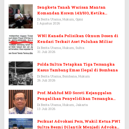
Sengketa Tanah Warisan Mantan
Komandan Korem 143/HO, Ketika
Warisan Menjadi Arena Pemerasan
Di Berita Utama, Hukum, Opini
1 Agustus 2026
WNI Kanada Polisikan Oknum Dosen di
Kendari Terkait Aset Puluhan Miliar
Di Berita Utama, Hukum, Sultra
31 Juli 2026
Polda Sultra Tetapkan Tiga Tersangka
Kasus Tambang Emas Ilegal di Bombana
Di Berita Utama, Bombana, Hukum
26 Juli 2026
Prof. Mahfud MD Soroti Kejanggalan
Pengalihan Penyelidikan Tersangka
Febrie Adriansyah
Di Berita Utama, Hukum, Jakarta
13 Juli 2026
Perkuat Advokasi Pers, Wakil Ketua PWI
Sultra Resmi Dilantik Menjadi Advokat