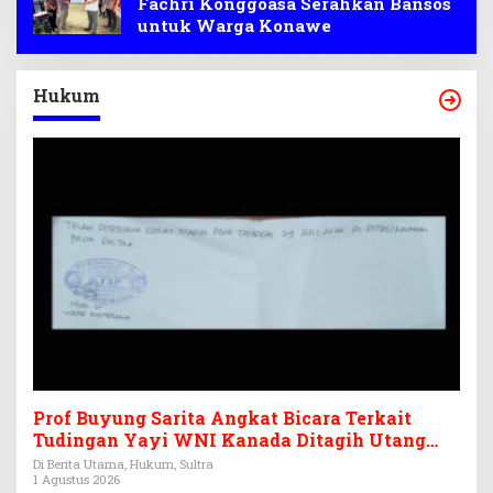
Fachri Konggoasa Serahkan Bansos
untuk Warga Konawe
Hukum
Prof Buyung Sarita Angkat Bicara Terkait
Tudingan Yayi WNI Kanada Ditagih Utang
Rp3,6 Miliar
Di Berita Utama, Hukum, Sultra
1 Agustus 2026