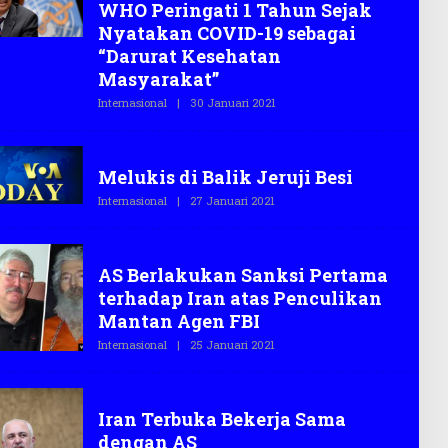
WHO Peringati 1 Tahun Sejak
E
G
Nyatakan COVID-19 sebagai
A
S
“Darurat Kesehatan
.
Masyarakat”
C
O
Internasional
|
30 Januari 2021
O
L
E
H
DUNIA
T
Melukis di Balik Jeruji Besi
E
G
Internasional
|
27 Januari 2021
O
A
L
S
E
.
H
C
DUNIA
T
O
AS Berlakukan Sanksi Pertama
E
G
terhadap Iran atas Penculikan
A
S
Mantan Agen FBI
.
C
Internasional
|
25 Januari 2021
O
O
L
E
H
DUNIA
T
Iran Terbuka Bekerja Sama
E
G
dengan AS
A