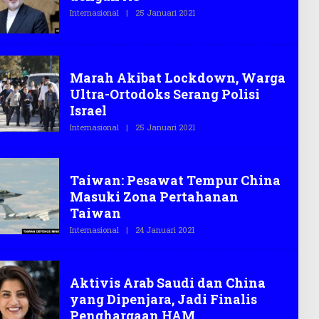
S
Internasional
|
25 Januari 2021
O
.
L
C
E
O
H
T
E
DUNIA
G
Marah Akibat Lockdown, Warga
A
Ultra-Ortodoks Serang Polisi
S
.
Israel
C
O
Internasional
|
25 Januari 2021
O
L
E
H
DUNIA
T
Taiwan: Pesawat Tempur China
E
G
Masuki Zona Pertahanan
A
S
Taiwan
.
C
Internasional
|
24 Januari 2021
O
O
L
E
H
DUNIA
T
Aktivis Arab Saudi dan China
E
G
yang Dipenjara, Jadi Finalis
A
S
Penghargaan HAM