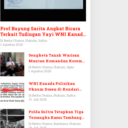
Prof Buyung Sarita Angkat Bicara
Terkait Tudingan Yayi WNI Kanada
Ditagih Utang Rp3,6 Miliar
Di Berita Utama, Hukum, Sultra
1 Agustus 2026
Sengketa Tanah Warisan
Mantan Komandan Korem
143/HO, Ketika Warisan
Di Berita Utama, Hukum, Opini
1 Agustus 2026
Menjadi Arena Pemerasan
WNI Kanada Polisikan
Oknum Dosen di Kendari
Terkait Aset Puluhan Miliar
Di Berita Utama, Hukum, Sultra
31 Juli 2026
Polda Sultra Tetapkan Tiga
Tersangka Kasus Tambang
Emas Ilegal di Bombana
Di Berita Utama, Bombana, Hukum
26 Juli 2026