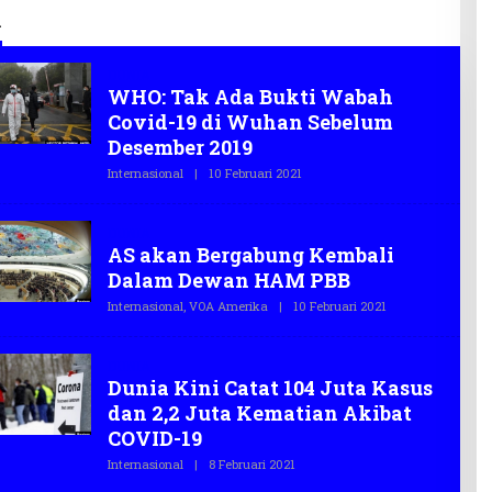
litas
Ekraf
A
DUNIA
WHO: Tak Ada Bukti Wabah
Covid-19 di Wuhan Sebelum
Desember 2019
Internasional
|
10 Februari 2021
O
L
E
H
DUNIA
T
AS akan Bergabung Kembali
E
G
Dalam Dewan HAM PBB
A
S
Internasional
,
VOA Amerika
|
10 Februari 2021
O
.
L
C
E
O
H
DUNIA
T
Dunia Kini Catat 104 Juta Kasus
E
G
dan 2,2 Juta Kematian Akibat
A
S
COVID-19
.
C
Internasional
|
8 Februari 2021
O
O
L