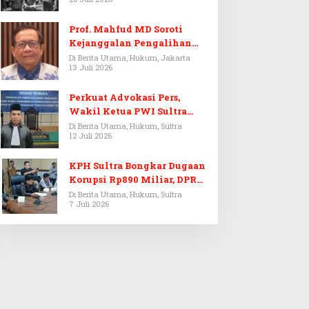
Prof. Mahfud MD Soroti
Kejanggalan Pengalihan
Penyelidikan Tersangka
Di Berita Utama, Hukum, Jakarta
13 Juli 2026
Febrie Adriansyah
Perkuat Advokasi Pers,
Wakil Ketua PWI Sultra
Resmi Dilantik Menjadi
Di Berita Utama, Hukum, Sultra
12 Juli 2026
Advokat PERADI
KPH Sultra Bongkar Dugaan
Korupsi Rp890 Miliar, DPRD
Sultra Gelar RDP
Di Berita Utama, Hukum, Sultra
7 Juli 2026