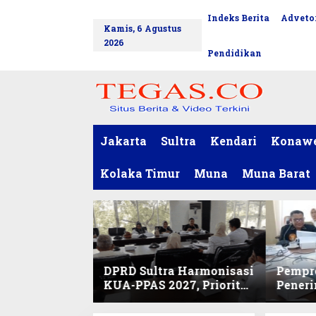
L
Indeks Berita
Advetor
tutup
e
Kamis, 6 Agustus
w
2026
a
Pendidikan
t
i
k
e
k
o
Jakarta
Sultra
Kendari
Konaw
n
t
Kolaka Timur
Muna
Muna Barat
e
n
DPRD Sultra Harmonisasi
Pempro
KUA-PPAS 2027, Prioritas
Pener
Pendidikan, Kebudayaan,
PPPK 2
dan Pelunasan Utang
Desak