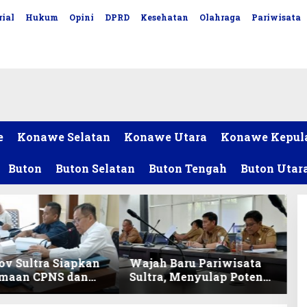
ial
Hukum
Opini
DPRD
Kesehatan
Olahraga
Pariwisata
e
Konawe Selatan
Konawe Utara
Konawe Kepul
Buton
Buton Selatan
Buton Tengah
Buton Utar
v Sultra Siapkan
Wajah Baru Pariwisata
imaan CPNS dan
Sultra, Menyulap Potensi
027, DPRD Sultra
Lokal Lewat Sentuhan
 Formasi
Digital dan Penguatan