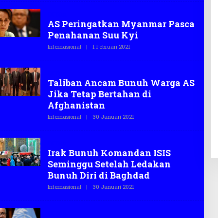
E
H
DUNIA
T
AS Peringatkan Myanmar Pasca
E
G
Penahanan Suu Kyi
A
S
Internasional
|
1 Februari 2021
O
.
L
C
E
O
H
DUNIA
T
Taliban Ancam Bunuh Warga AS
E
G
Jika Tetap Bertahan di
A
S
Afghanistan
.
C
Internasional
|
30 Januari 2021
O
O
L
E
H
DUNIA
T
Irak Bunuh Komandan ISIS
E
G
Seminggu Setelah Ledakan
A
S
Bunuh Diri di Baghdad
.
C
Internasional
|
30 Januari 2021
O
O
L
E
H
DUNIA
T