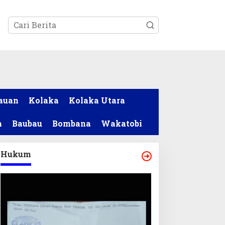
tutup
auan
Kolaka
Kolaka Utara
a
Baubau
Bombana
Wakatobi
Hukum