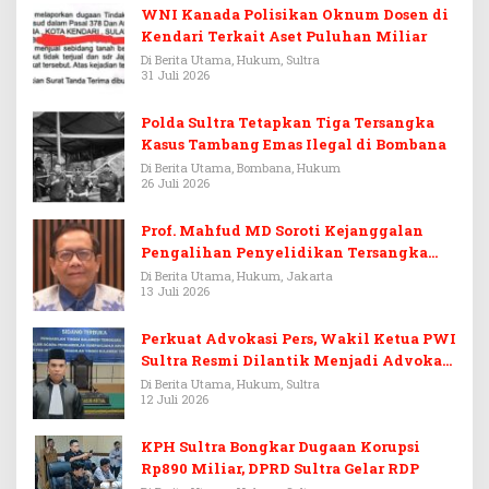
WNI Kanada Polisikan Oknum Dosen di
Kendari Terkait Aset Puluhan Miliar
Di Berita Utama, Hukum, Sultra
31 Juli 2026
Polda Sultra Tetapkan Tiga Tersangka
Kasus Tambang Emas Ilegal di Bombana
Di Berita Utama, Bombana, Hukum
26 Juli 2026
Prof. Mahfud MD Soroti Kejanggalan
Pengalihan Penyelidikan Tersangka
Febrie Adriansyah
Di Berita Utama, Hukum, Jakarta
13 Juli 2026
Perkuat Advokasi Pers, Wakil Ketua PWI
Sultra Resmi Dilantik Menjadi Advokat
PERADI
Di Berita Utama, Hukum, Sultra
12 Juli 2026
KPH Sultra Bongkar Dugaan Korupsi
Rp890 Miliar, DPRD Sultra Gelar RDP