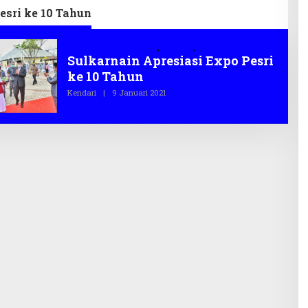
esri ke 10 Tahun
Expo Pesri ke 10 Tahun
,
Kendari
,
Wali Kota
Sulkarnain Apresiasi Expo Pesri
ke 10 Tahun
Kendari
|
9 Januari 2021
O
L
E
H
T
E
G
A
S
.
C
O