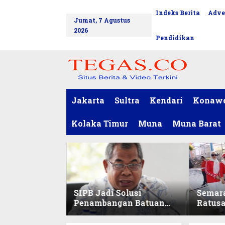
L
Indeks Berita
Adve
tutup
e
Jumat, 7 Agustus
w
2026
a
Pendidikan
t
i
k
e
k
o
Jakarta
Sultra
Kendari
Konaw
n
t
Kolaka Timur
Muna
Muna Barat
e
n
SIPB Jadi Solusi
Semar
Penambangan Batuan
Ratus
Komoditas ex-Golongan
Sekret
C di Sultra
Ikuti 