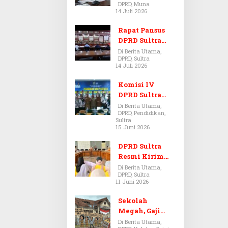
DPRD, Muna
Dugaan Jual
14 Juli 2026
Beli Tanah
Bermasalah di
Rapat Pansus
Muna
DPRD Sultra
Diskors Dua
Di Berita Utama,
DPRD, Sultra
Kali Akibat
14 Juli 2026
Ketidakhadira
n Pj Sekda
Komisi IV
DPRD Sultra
Kawal Hak
Di Berita Utama,
DPRD, Pendidikan,
Guru,
Sultra
Rencanakan
15 Juni 2026
Revisi Perda
Pendidikan
DPRD Sultra
Resmi Kirim
Aspirasi Tolak
Di Berita Utama,
DPRD, Sultra
Peraturan
11 Juni 2026
BPOM No. 5
Tahun 2026 ke
Sekolah
Komisi IX DPR
Megah, Gaji
RI
Guru Berdarah-
Di Berita Utama,