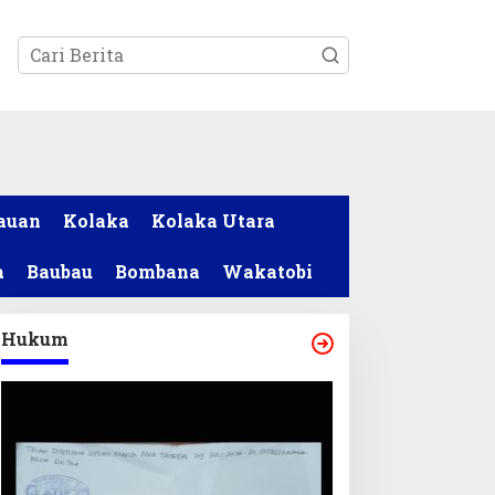
tutup
auan
Kolaka
Kolaka Utara
a
Baubau
Bombana
Wakatobi
Hukum