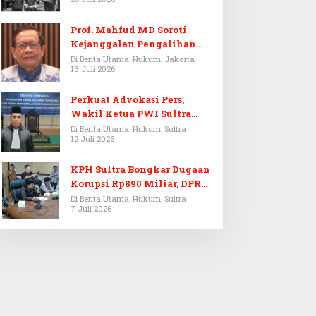
Prof. Mahfud MD Soroti
Kejanggalan Pengalihan
Penyelidikan Tersangka
Di Berita Utama, Hukum, Jakarta
13 Juli 2026
Febrie Adriansyah
Perkuat Advokasi Pers,
Wakil Ketua PWI Sultra
Resmi Dilantik Menjadi
Di Berita Utama, Hukum, Sultra
12 Juli 2026
Advokat PERADI
KPH Sultra Bongkar Dugaan
Korupsi Rp890 Miliar, DPRD
Sultra Gelar RDP
Di Berita Utama, Hukum, Sultra
7 Juli 2026