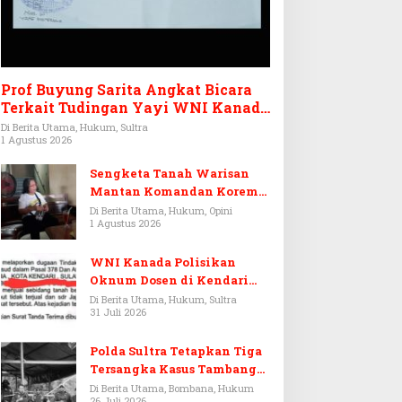
Prof Buyung Sarita Angkat Bicara
Terkait Tudingan Yayi WNI Kanada
Ditagih Utang Rp3,6 Miliar
Di Berita Utama, Hukum, Sultra
1 Agustus 2026
Sengketa Tanah Warisan
Mantan Komandan Korem
143/HO, Ketika Warisan
Di Berita Utama, Hukum, Opini
1 Agustus 2026
Menjadi Arena Pemerasan
WNI Kanada Polisikan
Oknum Dosen di Kendari
Terkait Aset Puluhan Miliar
Di Berita Utama, Hukum, Sultra
31 Juli 2026
Polda Sultra Tetapkan Tiga
Tersangka Kasus Tambang
Emas Ilegal di Bombana
Di Berita Utama, Bombana, Hukum
26 Juli 2026