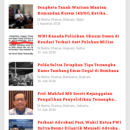
Sengketa Tanah Warisan Mantan
Komandan Korem 143/HO, Ketika
Warisan Menjadi Arena Pemerasan
Di Berita Utama, Hukum, Opini
1 Agustus 2026
WNI Kanada Polisikan Oknum Dosen di
Kendari Terkait Aset Puluhan Miliar
Di Berita Utama, Hukum, Sultra
31 Juli 2026
Polda Sultra Tetapkan Tiga Tersangka
Kasus Tambang Emas Ilegal di Bombana
Di Berita Utama, Bombana, Hukum
26 Juli 2026
Prof. Mahfud MD Soroti Kejanggalan
Pengalihan Penyelidikan Tersangka
Febrie Adriansyah
Di Berita Utama, Hukum, Jakarta
13 Juli 2026
Perkuat Advokasi Pers, Wakil Ketua PWI
Sultra Resmi Dilantik Menjadi Advokat