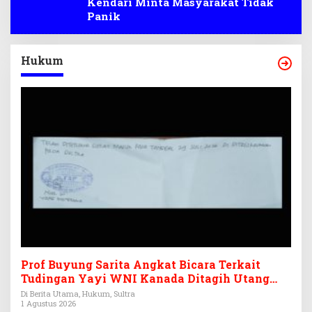
Kendari Minta Masyarakat Tidak
Panik
Hukum
Prof Buyung Sarita Angkat Bicara Terkait
Tudingan Yayi WNI Kanada Ditagih Utang
Rp3,6 Miliar
Di Berita Utama, Hukum, Sultra
1 Agustus 2026