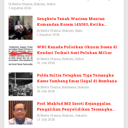
Rp3,6 Miliar
Di Berita Utama, Hukum, Sultra
1 Agustus 2026
Sengketa Tanah Warisan Mantan
Komandan Korem 143/HO, Ketika
Warisan Menjadi Arena Pemerasan
Di Berita Utama, Hukum, Opini
1 Agustus 2026
WNI Kanada Polisikan Oknum Dosen di
Kendari Terkait Aset Puluhan Miliar
Di Berita Utama, Hukum, Sultra
31 Juli 2026
Polda Sultra Tetapkan Tiga Tersangka
Kasus Tambang Emas Ilegal di Bombana
Di Berita Utama, Bombana, Hukum
26 Juli 2026
Prof. Mahfud MD Soroti Kejanggalan
Pengalihan Penyelidikan Tersangka
Febrie Adriansyah
Di Berita Utama, Hukum, Jakarta
13 Juli 2026