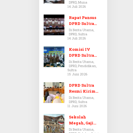
DPRD, Muna
Dugaan Jual
14 Juli 2026
Beli Tanah
Bermasalah di
Rapat Pansus
Muna
DPRD Sultra
Diskors Dua
Di Berita Utama,
DPRD, Sultra
Kali Akibat
14 Juli 2026
Ketidakhadira
n Pj Sekda
Komisi IV
DPRD Sultra
Kawal Hak
Di Berita Utama,
DPRD, Pendidikan,
Guru,
Sultra
Rencanakan
15 Juni 2026
Revisi Perda
Pendidikan
DPRD Sultra
Resmi Kirim
Aspirasi Tolak
Di Berita Utama,
DPRD, Sultra
Peraturan
11 Juni 2026
BPOM No. 5
Tahun 2026 ke
Sekolah
Komisi IX DPR
Megah, Gaji
RI
Guru Berdarah-
Di Berita Utama,