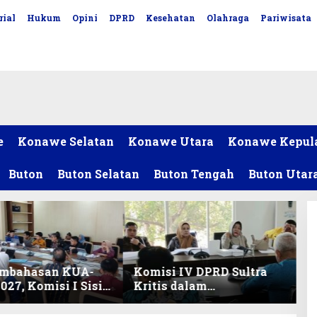
rial
Hukum
Opini
DPRD
Kesehatan
Olahraga
Pariwisata
e
Konawe Selatan
Konawe Utara
Konawe Kepul
Buton
Buton Selatan
Buton Tengah
Buton Utar
embahasan KUA-
Komisi IV DPRD Sultra
027, Komisi I Sisir
Kritis dalam
m Prioritas
Harmonisasi KUA-PPAS
anjutan
2027 dan Perubahan