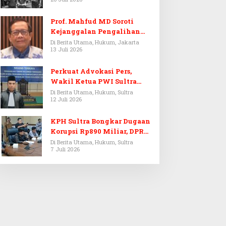
Prof. Mahfud MD Soroti
Kejanggalan Pengalihan
Penyelidikan Tersangka
Di Berita Utama, Hukum, Jakarta
13 Juli 2026
Febrie Adriansyah
Perkuat Advokasi Pers,
Wakil Ketua PWI Sultra
Resmi Dilantik Menjadi
Di Berita Utama, Hukum, Sultra
12 Juli 2026
Advokat PERADI
KPH Sultra Bongkar Dugaan
Korupsi Rp890 Miliar, DPRD
Sultra Gelar RDP
Di Berita Utama, Hukum, Sultra
7 Juli 2026