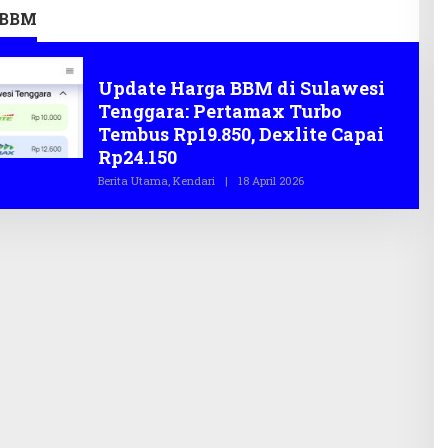
APBD 2026
 BBM
Harga BBM
Update Harga BBM di Sulawesi
Tenggara: Pertamax Turbo
Tembus Rp19.850, Dexlite Capai
Rp24.150
Berita Utama
,
Kendari
|
18 April 2026
O
L
E
H
T
E
G
A
S
.
C
O