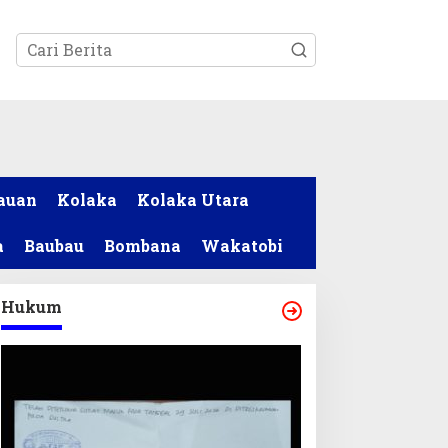
tutup
auan
Kolaka
Kolaka Utara
a
Baubau
Bombana
Wakatobi
Hukum