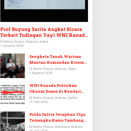
Prof Buyung Sarita Angkat Bicara
Terkait Tudingan Yayi WNI Kanada
Ditagih Utang Rp3,6 Miliar
Di Berita Utama, Hukum, Sultra
1 Agustus 2026
Sengketa Tanah Warisan
Mantan Komandan Korem
143/HO, Ketika Warisan
Di Berita Utama, Hukum, Opini
1 Agustus 2026
Menjadi Arena Pemerasan
WNI Kanada Polisikan
Oknum Dosen di Kendari
Terkait Aset Puluhan Miliar
Di Berita Utama, Hukum, Sultra
31 Juli 2026
Polda Sultra Tetapkan Tiga
Tersangka Kasus Tambang
Emas Ilegal di Bombana
Di Berita Utama, Bombana, Hukum
26 Juli 2026