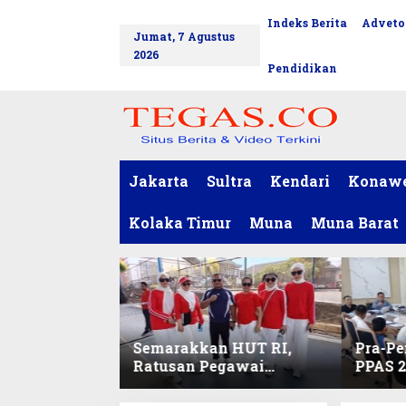
L
Indeks Berita
Adveto
tutup
e
Jumat, 7 Agustus
w
2026
a
Pendidikan
t
i
k
e
k
o
Jakarta
Sultra
Kendari
Konaw
n
t
Kolaka Timur
Muna
Muna Barat
e
n
Semarakkan HUT RI,
Pra-P
Ratusan Pegawai
PPAS 2
Sekretariat DPRD Sultra
Progra
Ikuti Lomba Bola Gotong
Berkel