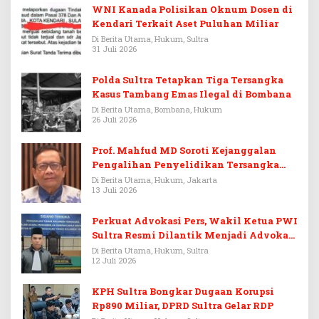
WNI Kanada Polisikan Oknum Dosen di
Kendari Terkait Aset Puluhan Miliar
Di Berita Utama, Hukum, Sultra
31 Juli 2026
Polda Sultra Tetapkan Tiga Tersangka
Kasus Tambang Emas Ilegal di Bombana
Di Berita Utama, Bombana, Hukum
26 Juli 2026
Prof. Mahfud MD Soroti Kejanggalan
Pengalihan Penyelidikan Tersangka
Febrie Adriansyah
Di Berita Utama, Hukum, Jakarta
13 Juli 2026
Perkuat Advokasi Pers, Wakil Ketua PWI
Sultra Resmi Dilantik Menjadi Advokat
PERADI
Di Berita Utama, Hukum, Sultra
12 Juli 2026
KPH Sultra Bongkar Dugaan Korupsi
Rp890 Miliar, DPRD Sultra Gelar RDP