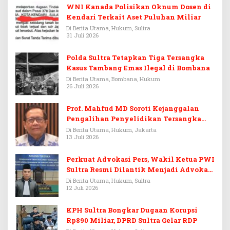
WNI Kanada Polisikan Oknum Dosen di
Kendari Terkait Aset Puluhan Miliar
Di Berita Utama, Hukum, Sultra
31 Juli 2026
Polda Sultra Tetapkan Tiga Tersangka
Kasus Tambang Emas Ilegal di Bombana
Di Berita Utama, Bombana, Hukum
26 Juli 2026
Prof. Mahfud MD Soroti Kejanggalan
Pengalihan Penyelidikan Tersangka
Febrie Adriansyah
Di Berita Utama, Hukum, Jakarta
13 Juli 2026
Perkuat Advokasi Pers, Wakil Ketua PWI
Sultra Resmi Dilantik Menjadi Advokat
PERADI
Di Berita Utama, Hukum, Sultra
12 Juli 2026
KPH Sultra Bongkar Dugaan Korupsi
Rp890 Miliar, DPRD Sultra Gelar RDP