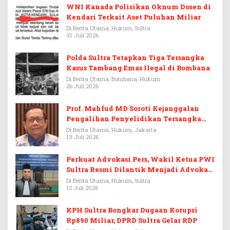
WNI Kanada Polisikan Oknum Dosen di
Kendari Terkait Aset Puluhan Miliar
Di Berita Utama, Hukum, Sultra
31 Juli 2026
Polda Sultra Tetapkan Tiga Tersangka
Kasus Tambang Emas Ilegal di Bombana
Di Berita Utama, Bombana, Hukum
26 Juli 2026
Prof. Mahfud MD Soroti Kejanggalan
Pengalihan Penyelidikan Tersangka
Febrie Adriansyah
Di Berita Utama, Hukum, Jakarta
13 Juli 2026
Perkuat Advokasi Pers, Wakil Ketua PWI
Sultra Resmi Dilantik Menjadi Advokat
PERADI
Di Berita Utama, Hukum, Sultra
12 Juli 2026
KPH Sultra Bongkar Dugaan Korupsi
Rp890 Miliar, DPRD Sultra Gelar RDP