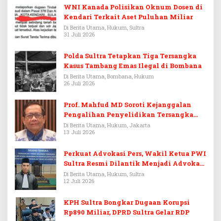
WNI Kanada Polisikan Oknum Dosen di
Kendari Terkait Aset Puluhan Miliar
Di Berita Utama, Hukum, Sultra
31 Juli 2026
Polda Sultra Tetapkan Tiga Tersangka
Kasus Tambang Emas Ilegal di Bombana
Di Berita Utama, Bombana, Hukum
26 Juli 2026
Prof. Mahfud MD Soroti Kejanggalan
Pengalihan Penyelidikan Tersangka
Febrie Adriansyah
Di Berita Utama, Hukum, Jakarta
13 Juli 2026
Perkuat Advokasi Pers, Wakil Ketua PWI
Sultra Resmi Dilantik Menjadi Advokat
PERADI
Di Berita Utama, Hukum, Sultra
12 Juli 2026
KPH Sultra Bongkar Dugaan Korupsi
Rp890 Miliar, DPRD Sultra Gelar RDP