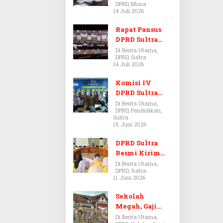
DPRD, Muna
Dugaan Jual
14 Juli 2026
Beli Tanah
Bermasalah di
Rapat Pansus
Muna
DPRD Sultra
Diskors Dua
Di Berita Utama,
DPRD, Sultra
Kali Akibat
14 Juli 2026
Ketidakhadira
n Pj Sekda
Komisi IV
DPRD Sultra
Kawal Hak
Di Berita Utama,
DPRD, Pendidikan,
Guru,
Sultra
Rencanakan
15 Juni 2026
Revisi Perda
Pendidikan
DPRD Sultra
Resmi Kirim
Aspirasi Tolak
Di Berita Utama,
DPRD, Sultra
Peraturan
11 Juni 2026
BPOM No. 5
Tahun 2026 ke
Sekolah
Komisi IX DPR
Megah, Gaji
RI
Guru Berdarah-
Di Berita Utama,