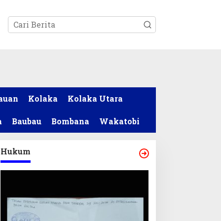
tutup
auan
Kolaka
Kolaka Utara
a
Baubau
Bombana
Wakatobi
Hukum