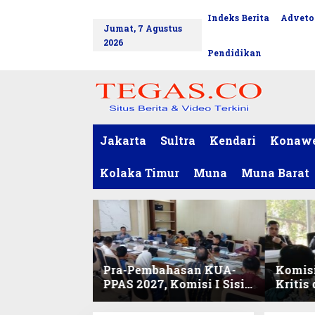
L
Indeks Berita
Adveto
tutup
e
Jumat, 7 Agustus
w
2026
a
Pendidikan
t
i
k
e
k
o
Jakarta
Sultra
Kendari
Konaw
n
t
Kolaka Timur
Muna
Muna Barat
e
n
Pra-Pembahasan KUA-
Komisi
PPAS 2027, Komisi I Sisir
Kritis
Program Prioritas
Harmo
Berkelanjutan
2027 d