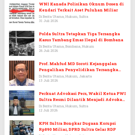
WNI Kanada Polisikan Oknum Dosen di
Kendari Terkait Aset Puluhan Miliar
Di Berita Utama, Hukum, Sultra
31 Juli 2026
Polda Sultra Tetapkan Tiga Tersangka
Kasus Tambang Emas Ilegal di Bombana
Di Berita Utama, Bombana, Hukum
26 Juli 2026
Prof. Mahfud MD Soroti Kejanggalan
Pengalihan Penyelidikan Tersangka
Febrie Adriansyah
Di Berita Utama, Hukum, Jakarta
13 Juli 2026
Perkuat Advokasi Pers, Wakil Ketua PWI
Sultra Resmi Dilantik Menjadi Advokat
PERADI
Di Berita Utama, Hukum, Sultra
12 Juli 2026
KPH Sultra Bongkar Dugaan Korupsi
Rp890 Miliar, DPRD Sultra Gelar RDP