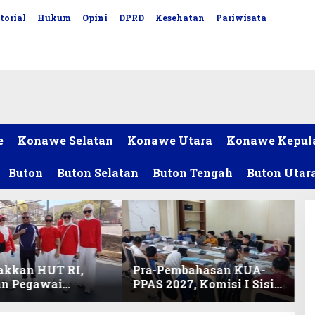
torial
Hukum
Opini
DPRD
Kesehatan
Pariwisata
e
Konawe Selatan
Konawe Utara
Konawe Kepul
Buton
Buton Selatan
Buton Tengah
Buton Utar
akkan HUT RI,
Pra-Pembahasan KUA-
an Pegawai
PPAS 2027, Komisi I Sisir
ariat DPRD Sultra
Program Prioritas
Lomba Bola Gotong
Berkelanjutan