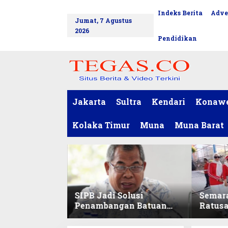
L
Indeks Berita
Adve
tutup
e
Jumat, 7 Agustus
w
2026
a
Pendidikan
t
i
k
e
k
o
Jakarta
Sultra
Kendari
Konaw
n
t
Kolaka Timur
Muna
Muna Barat
e
n
SIPB Jadi Solusi
Semar
Penambangan Batuan
Ratus
Komoditas ex-Golongan
Sekret
C di Sultra
Ikuti 