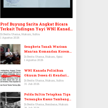
Prof Buyung Sarita Angkat Bicara
Terkait Tudingan Yayi WNI Kanada
Ditagih Utang Rp3,6 Miliar
Di Berita Utama, Hukum, Sultra
1 Agustus 2026
Sengketa Tanah Warisan
Mantan Komandan Korem
143/HO, Ketika Warisan
Di Berita Utama, Hukum, Opini
1 Agustus 2026
Menjadi Arena Pemerasan
WNI Kanada Polisikan
Oknum Dosen di Kendari
Terkait Aset Puluhan Miliar
Di Berita Utama, Hukum, Sultra
31 Juli 2026
Polda Sultra Tetapkan Tiga
Tersangka Kasus Tambang
Emas Ilegal di Bombana
Di Berita Utama, Bombana, Hukum
26 Juli 2026