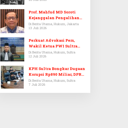
Prof. Mahfud MD Soroti
Kejanggalan Pengalihan
Penyelidikan Tersangka
Di Berita Utama, Hukum, Jakarta
13 Juli 2026
Febrie Adriansyah
Perkuat Advokasi Pers,
Wakil Ketua PWI Sultra
Resmi Dilantik Menjadi
Di Berita Utama, Hukum, Sultra
12 Juli 2026
Advokat PERADI
KPH Sultra Bongkar Dugaan
Korupsi Rp890 Miliar, DPRD
Sultra Gelar RDP
Di Berita Utama, Hukum, Sultra
7 Juli 2026