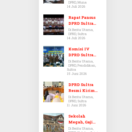
DPRD, Muna
Dugaan Jual
14 Juli 2026
Beli Tanah
Bermasalah di
Rapat Pansus
Muna
DPRD Sultra
Diskors Dua
Di Berita Utama,
DPRD, Sultra
Kali Akibat
14 Juli 2026
Ketidakhadira
n Pj Sekda
Komisi IV
DPRD Sultra
Kawal Hak
Di Berita Utama,
DPRD, Pendidikan,
Guru,
Sultra
Rencanakan
15 Juni 2026
Revisi Perda
Pendidikan
DPRD Sultra
Resmi Kirim
Aspirasi Tolak
Di Berita Utama,
DPRD, Sultra
Peraturan
11 Juni 2026
BPOM No. 5
Tahun 2026 ke
Sekolah
Komisi IX DPR
Megah, Gaji
RI
Guru Berdarah-
Di Berita Utama,