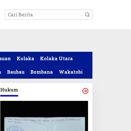
tutup
auan
Kolaka
Kolaka Utara
a
Baubau
Bombana
Wakatobi
Hukum