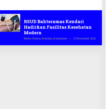
Kemo
RSUD Bahteramas Kendari
Hadirkan Fasilitas Kesehatan
Modern
Berita Utama
,
Kendari
,
Kesehatan
|
12 November 2021
O
L
E
H
T
E
G
A
S
.
C
O