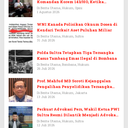
Komandan Korem 143/HO, Ketika
Warisan Menjadi Arena Pemerasan
Di Berita Utama, Hukum, Opini
1 Agustus 2026
WNI Kanada Polisikan Oknum Dosen di
Kendari Terkait Aset Puluhan Miliar
Di Berita Utama, Hukum, Sultra
31 Juli 2026
Polda Sultra Tetapkan Tiga Tersangka
Kasus Tambang Emas Ilegal di Bombana
Di Berita Utama, Bombana, Hukum
26 Juli 2026
Prof. Mahfud MD Soroti Kejanggalan
Pengalihan Penyelidikan Tersangka
Febrie Adriansyah
Di Berita Utama, Hukum, Jakarta
13 Juli 2026
Perkuat Advokasi Pers, Wakil Ketua PWI
Sultra Resmi Dilantik Menjadi Advokat
PERADI
Di Berita Utama, Hukum, Sultra
12 Juli 2026