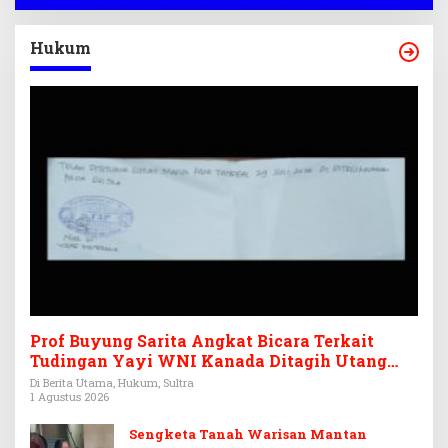
Hukum
Prof Buyung Sarita Angkat Bicara Terkait
Tudingan Yayi WNI Kanada Ditagih Utang
Rp3,6 Miliar
Di Berita Utama, Hukum, Sultra
1 Agustus 2026
Sengketa Tanah Warisan Mantan