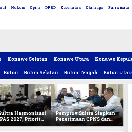
ial
Hukum
Opini
DPRD
Kesehatan
Olahraga
Pariwisata
e
Konawe Selatan
Konawe Utara
Konawe Kepul
Buton
Buton Selatan
Buton Tengah
Buton Utar
ultra Harmonisasi
Pemprov Sultra Siapkan
AS 2027, Prioritas
Penerimaan CPNS dan
ikan, Kebudayaan,
PPPK 2027, DPRD Sultra
lunasan Utang
Desak Formasi