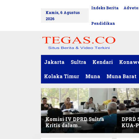
L
Indeks Berita
Advetor
tutup
e
Kamis, 6 Agustus
w
2026
a
Pendidikan
t
i
k
e
k
o
Jakarta
Sultra
Kendari
Konaw
n
t
Kolaka Timur
Muna
Muna Barat
e
n
Komisi IV DPRD Sultra
DPRD S
Kritis dalam
KUA-PP
Harmonisasi KUA-PPAS
Pendid
2027 dan Perubahan
dan Pe