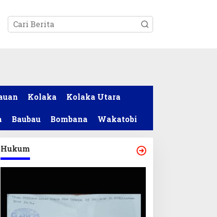
tutup
auan
Kolaka
Kolaka Utara
a
Baubau
Bombana
Wakatobi
Hukum