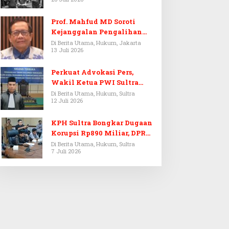
Prof. Mahfud MD Soroti
Kejanggalan Pengalihan
Penyelidikan Tersangka
Di Berita Utama, Hukum, Jakarta
13 Juli 2026
Febrie Adriansyah
Perkuat Advokasi Pers,
Wakil Ketua PWI Sultra
Resmi Dilantik Menjadi
Di Berita Utama, Hukum, Sultra
12 Juli 2026
Advokat PERADI
KPH Sultra Bongkar Dugaan
Korupsi Rp890 Miliar, DPRD
Sultra Gelar RDP
Di Berita Utama, Hukum, Sultra
7 Juli 2026