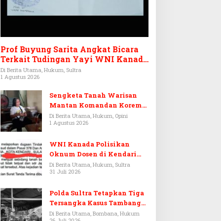
Prof Buyung Sarita Angkat Bicara
Terkait Tudingan Yayi WNI Kanada
Ditagih Utang Rp3,6 Miliar
Di Berita Utama, Hukum, Sultra
1 Agustus 2026
Sengketa Tanah Warisan
Mantan Komandan Korem
143/HO, Ketika Warisan
Di Berita Utama, Hukum, Opini
1 Agustus 2026
Menjadi Arena Pemerasan
WNI Kanada Polisikan
Oknum Dosen di Kendari
Terkait Aset Puluhan Miliar
Di Berita Utama, Hukum, Sultra
31 Juli 2026
Polda Sultra Tetapkan Tiga
Tersangka Kasus Tambang
Emas Ilegal di Bombana
Di Berita Utama, Bombana, Hukum
26 Juli 2026