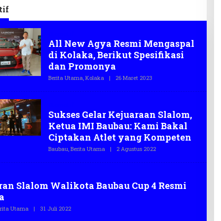
truktur
Disabilitas
if
Otomotif
All New Agya Resmi Mengaspal
di Kolaka, Berikut Spesifikasi
dan Promonya
Berita Utama
,
Kolaka
|
26 Maret 2023
O
L
E
H
Otomotif
T
Sukses Gelar Kejuaraan Slalom,
E
G
Ketua IMI Baubau: Kami Bakal
A
S
Ciptakan Atlet yang Kompeten
.
C
Baubau
,
Berita Utama
|
2 Agustus 2022
O
O
L
E
H
T
ran Slalom Walikota Baubau Cup 4 Resmi
E
G
a
A
S
rita Utama
|
31 Juli 2022
O
.
L
C