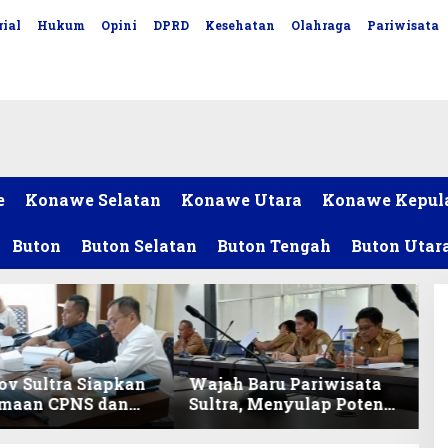
ial
Hukum
Opini
DPRD
Kesehatan
Olahraga
Pariwisata
e
Konawe Selatan
Konawe Utara
Konawe Kepul
Buton
Buton Selatan
Buton Tengah
Buton Utar
v Sultra Siapkan
Wajah Baru Pariwisata
imaan CPNS dan
Sultra, Menyulap Potensi
027, DPRD Sultra
Lokal Lewat Sentuhan
 Formasi
Digital dan Penguatan