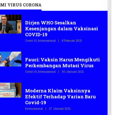
litas
Ekraf
MI VIRUS CORONA
PANDEMI VIRUS CORONA
Dirjen WHO Sesalkan
Kesenjangan dalam Vaksinasi
COVID-19
Covid-19
,
Internasional
|
8 Februari 2021
O
L
E
H
PANDEMI VIRUS CORONA
T
Fauci: Vaksin Harus Mengikuti
E
G
Perkembangan Mutasi Virus
A
S
Covid-19
,
Internasional
|
30 Januari 2021
O
.
L
C
E
O
H
PANDEMI VIRUS CORONA
T
Moderna Klaim Vaksinnya
E
G
Efektif Terhadap Varian Baru
A
S
Covid-19
.
C
Internasional
|
27 Januari 2021
O
O
L