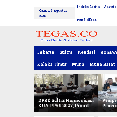
L
Indeks Berita
Advetor
tutup
e
Kamis, 6 Agustus
w
2026
a
Pendidikan
t
i
k
e
k
o
Jakarta
Sultra
Kendari
Konaw
n
t
Kolaka Timur
Muna
Muna Barat
e
n
DPRD Sultra Harmonisasi
Pempro
KUA-PPAS 2027, Prioritas
Pener
Pendidikan, Kebudayaan,
PPPK 2
dan Pelunasan Utang
Desak