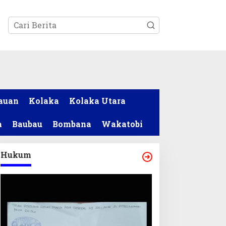
tutup
auan
Kolaka
Kolaka Utara
a
Baubau
Bombana
Wakatobi
Hukum