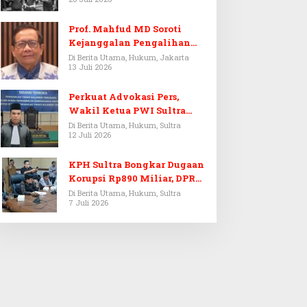
Prof. Mahfud MD Soroti
Kejanggalan Pengalihan
Penyelidikan Tersangka
Di Berita Utama, Hukum, Jakarta
13 Juli 2026
Febrie Adriansyah
Perkuat Advokasi Pers,
Wakil Ketua PWI Sultra
Resmi Dilantik Menjadi
Di Berita Utama, Hukum, Sultra
12 Juli 2026
Advokat PERADI
KPH Sultra Bongkar Dugaan
Korupsi Rp890 Miliar, DPRD
Sultra Gelar RDP
Di Berita Utama, Hukum, Sultra
7 Juli 2026