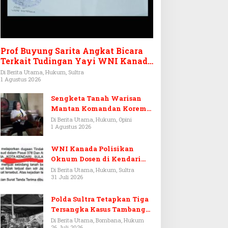
Prof Buyung Sarita Angkat Bicara
Terkait Tudingan Yayi WNI Kanada
Ditagih Utang Rp3,6 Miliar
Di Berita Utama, Hukum, Sultra
1 Agustus 2026
Sengketa Tanah Warisan
Mantan Komandan Korem
143/HO, Ketika Warisan
Di Berita Utama, Hukum, Opini
1 Agustus 2026
Menjadi Arena Pemerasan
WNI Kanada Polisikan
Oknum Dosen di Kendari
Terkait Aset Puluhan Miliar
Di Berita Utama, Hukum, Sultra
31 Juli 2026
Polda Sultra Tetapkan Tiga
Tersangka Kasus Tambang
Emas Ilegal di Bombana
Di Berita Utama, Bombana, Hukum
26 Juli 2026