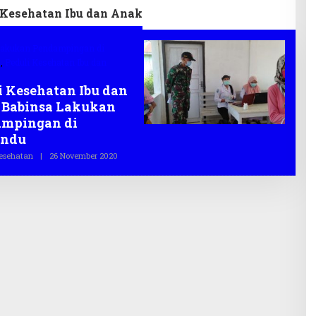
 Kesehatan Ibu dan Anak
Lakukan Pendampingan di
u
,
Peduli Kesehatan Ibu dan
i Kesehatan Ibu dan
 Babinsa Lakukan
mpingan di
andu
esehatan
|
26 November 2020
O
L
E
H
T
E
G
A
S
.
C
O