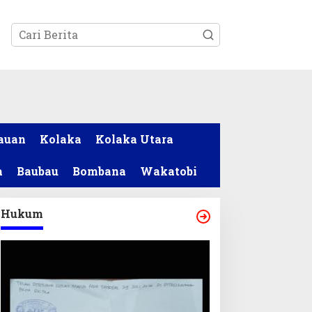
tutup
auan
Kolaka
Kolaka Utara
a
Baubau
Bombana
Wakatobi
Hukum