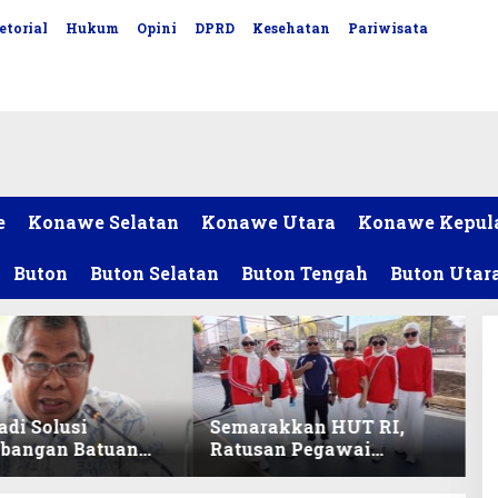
etorial
Hukum
Opini
DPRD
Kesehatan
Pariwisata
e
Konawe Selatan
Konawe Utara
Konawe Kepul
Buton
Buton Selatan
Buton Tengah
Buton Utar
adi Solusi
Semarakkan HUT RI,
bangan Batuan
Ratusan Pegawai
itas ex-Golongan
Sekretariat DPRD Sultra
ltra
Ikuti Lomba Bola Gotong