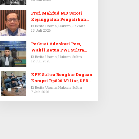
Prof. Mahfud MD Soroti
Kejanggalan Pengalihan
Penyelidikan Tersangka
Di Berita Utama, Hukum, Jakarta
13 Juli 2026
Febrie Adriansyah
Perkuat Advokasi Pers,
Wakil Ketua PWI Sultra
Resmi Dilantik Menjadi
Di Berita Utama, Hukum, Sultra
12 Juli 2026
Advokat PERADI
KPH Sultra Bongkar Dugaan
Korupsi Rp890 Miliar, DPRD
Sultra Gelar RDP
Di Berita Utama, Hukum, Sultra
7 Juli 2026