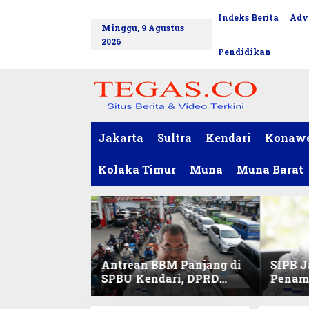
L
Indeks Berita
Adv
tutup
e
Minggu, 9 Agustus
w
2026
a
Pendidikan
t
i
k
e
k
o
Jakarta
Sultra
Kendari
Konaw
n
t
Kolaka Timur
Muna
Muna Barat
e
n
Antrean BBM Panjang di
SIPB J
SPBU Kendari, DPRD
Penam
Sultra Duga Sistem
Komod
Barcode Curang
C di Su