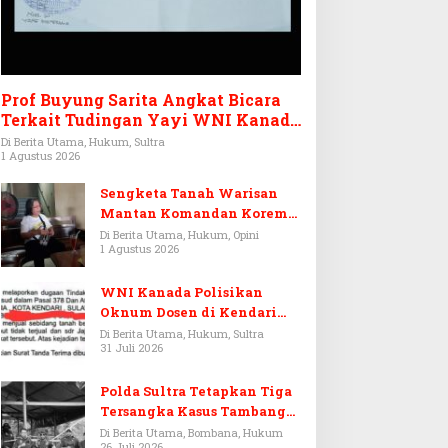
Prof Buyung Sarita Angkat Bicara
Terkait Tudingan Yayi WNI Kanada
Ditagih Utang Rp3,6 Miliar
Di Berita Utama, Hukum, Sultra
1 Agustus 2026
Sengketa Tanah Warisan
Mantan Komandan Korem
143/HO, Ketika Warisan
Di Berita Utama, Hukum, Opini
1 Agustus 2026
Menjadi Arena Pemerasan
WNI Kanada Polisikan
Oknum Dosen di Kendari
Terkait Aset Puluhan Miliar
Di Berita Utama, Hukum, Sultra
31 Juli 2026
Polda Sultra Tetapkan Tiga
Tersangka Kasus Tambang
Emas Ilegal di Bombana
Di Berita Utama, Bombana, Hukum
26 Juli 2026