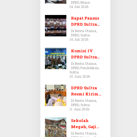
DPRD, Muna
Dugaan Jual
14 Juli 2026
Beli Tanah
Bermasalah di
Rapat Pansus
Muna
DPRD Sultra
Diskors Dua
Di Berita Utama,
DPRD, Sultra
Kali Akibat
14 Juli 2026
Ketidakhadira
n Pj Sekda
Komisi IV
DPRD Sultra
Kawal Hak
Di Berita Utama,
DPRD, Pendidikan,
Guru,
Sultra
Rencanakan
15 Juni 2026
Revisi Perda
Pendidikan
DPRD Sultra
Resmi Kirim
Aspirasi Tolak
Di Berita Utama,
DPRD, Sultra
Peraturan
11 Juni 2026
BPOM No. 5
Tahun 2026 ke
Sekolah
Komisi IX DPR
Megah, Gaji
RI
Guru Berdarah-
Di Berita Utama,