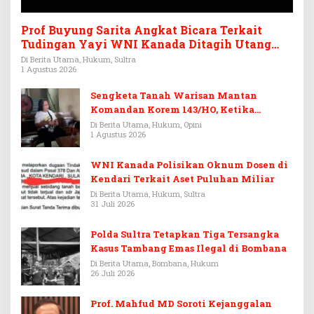
Prof Buyung Sarita Angkat Bicara Terkait
Tudingan Yayi WNI Kanada Ditagih Utang
Rp3,6 Miliar
Di Berita Utama, Hukum, Sultra
1 Agustus 2026
Sengketa Tanah Warisan Mantan
Komandan Korem 143/HO, Ketika
Warisan Menjadi Arena Pemerasan
Di Berita Utama, Hukum, Opini
1 Agustus 2026
WNI Kanada Polisikan Oknum Dosen di
Kendari Terkait Aset Puluhan Miliar
Di Berita Utama, Hukum, Sultra
31 Juli 2026
Polda Sultra Tetapkan Tiga Tersangka
Kasus Tambang Emas Ilegal di Bombana
Di Berita Utama, Bombana, Hukum
26 Juli 2026
Prof. Mahfud MD Soroti Kejanggalan