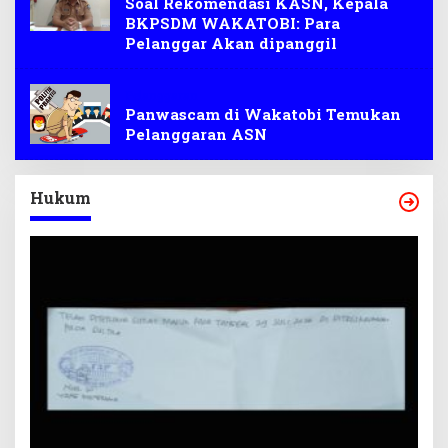
Soal Rekomendasi KASN, Kepala
BKPSDM WAKATOBI: Para
Pelanggar Akan dipanggil
Pelanggaran
Panwascam di Wakatobi Temukan
Pelanggaran ASN
Hukum