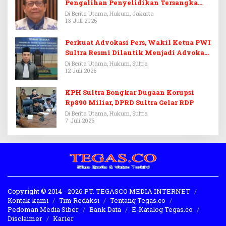
Pengalihan Penyelidikan Tersangka
Febrie Adriansyah
Di Berita Utama, Hukum, Jakarta
13 Juli 2026
Perkuat Advokasi Pers, Wakil Ketua PWI
Sultra Resmi Dilantik Menjadi Advokat
PERADI
Di Berita Utama, Hukum, Sultra
12 Juli 2026
KPH Sultra Bongkar Dugaan Korupsi
Rp890 Miliar, DPRD Sultra Gelar RDP
Di Berita Utama, Hukum, Sultra
7 Juli 2026
Copyright © 2014 - 2026 PT. TEGASCO MEDIA INTERNET
Kontak kami
Tim Redaksi
Tentang Tegas.co
Pedoman Media Siber
Bank Data
E-Katalog Tegas.co
Disclaimer
Karier