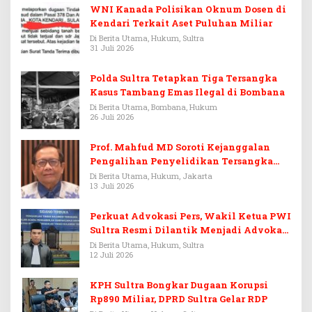
WNI Kanada Polisikan Oknum Dosen di
Kendari Terkait Aset Puluhan Miliar
Di Berita Utama, Hukum, Sultra
31 Juli 2026
Polda Sultra Tetapkan Tiga Tersangka
Kasus Tambang Emas Ilegal di Bombana
Di Berita Utama, Bombana, Hukum
26 Juli 2026
Prof. Mahfud MD Soroti Kejanggalan
Pengalihan Penyelidikan Tersangka
Febrie Adriansyah
Di Berita Utama, Hukum, Jakarta
13 Juli 2026
Perkuat Advokasi Pers, Wakil Ketua PWI
Sultra Resmi Dilantik Menjadi Advokat
PERADI
Di Berita Utama, Hukum, Sultra
12 Juli 2026
KPH Sultra Bongkar Dugaan Korupsi
Rp890 Miliar, DPRD Sultra Gelar RDP