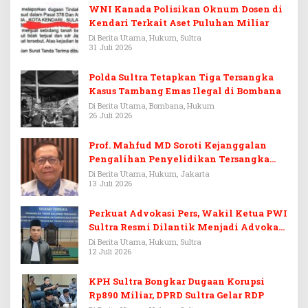
WNI Kanada Polisikan Oknum Dosen di
Kendari Terkait Aset Puluhan Miliar
Di Berita Utama, Hukum, Sultra
31 Juli 2026
Polda Sultra Tetapkan Tiga Tersangka
Kasus Tambang Emas Ilegal di Bombana
Di Berita Utama, Bombana, Hukum
26 Juli 2026
Prof. Mahfud MD Soroti Kejanggalan
Pengalihan Penyelidikan Tersangka
Febrie Adriansyah
Di Berita Utama, Hukum, Jakarta
13 Juli 2026
Perkuat Advokasi Pers, Wakil Ketua PWI
Sultra Resmi Dilantik Menjadi Advokat
PERADI
Di Berita Utama, Hukum, Sultra
12 Juli 2026
KPH Sultra Bongkar Dugaan Korupsi
Rp890 Miliar, DPRD Sultra Gelar RDP