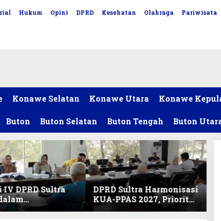
rial
Hukum
Opini
DPRD
Kesehatan
Olahraga
Pariwisata
e
Konawe Selatan
Konawe Utara
Konawe Kepul
Buton
Buton Selatan
Buton Tengah
Buton Utar
 IV DPRD Sultra
DPRD Sultra Harmonisasi
 dalam
KUA-PPAS 2027, Prioritas
nisasi KUA-PPAS
Pendidikan, Kebudayaan,
an Perubahan
dan Pelunasan Utang