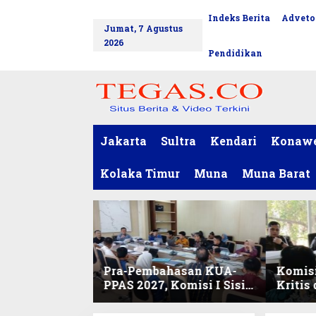
L
Indeks Berita
Adveto
tutup
e
Jumat, 7 Agustus
w
2026
a
Pendidikan
t
i
k
e
k
o
Jakarta
Sultra
Kendari
Konaw
n
t
Kolaka Timur
Muna
Muna Barat
e
n
Pra-Pembahasan KUA-
Komisi
PPAS 2027, Komisi I Sisir
Kritis
Program Prioritas
Harmo
Berkelanjutan
2027 d