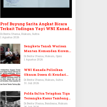
Prof Buyung Sarita Angkat Bicara
Terkait Tudingan Yayi WNI Kanada
Ditagih Utang Rp3,6 Miliar
Di Berita Utama, Hukum, Sultra
1 Agustus 2026
Sengketa Tanah Warisan
Mantan Komandan Korem
143/HO, Ketika Warisan
Di Berita Utama, Hukum, Opini
1 Agustus 2026
Menjadi Arena Pemerasan
WNI Kanada Polisikan
Oknum Dosen di Kendari
Terkait Aset Puluhan Miliar
Di Berita Utama, Hukum, Sultra
31 Juli 2026
Polda Sultra Tetapkan Tiga
Tersangka Kasus Tambang
Emas Ilegal di Bombana
Di Berita Utama, Bombana, Hukum
26 Juli 2026