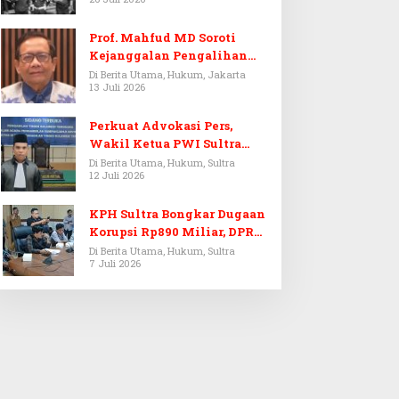
Prof. Mahfud MD Soroti
Kejanggalan Pengalihan
Penyelidikan Tersangka
Di Berita Utama, Hukum, Jakarta
13 Juli 2026
Febrie Adriansyah
Perkuat Advokasi Pers,
Wakil Ketua PWI Sultra
Resmi Dilantik Menjadi
Di Berita Utama, Hukum, Sultra
12 Juli 2026
Advokat PERADI
KPH Sultra Bongkar Dugaan
Korupsi Rp890 Miliar, DPRD
Sultra Gelar RDP
Di Berita Utama, Hukum, Sultra
7 Juli 2026