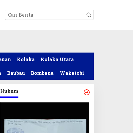
tutup
auan
Kolaka
Kolaka Utara
a
Baubau
Bombana
Wakatobi
Hukum