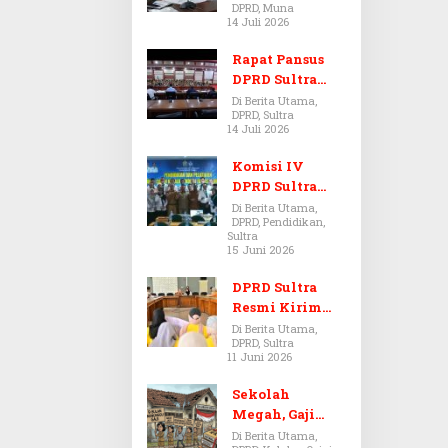
DPRD, Muna
Dugaan Jual
14 Juli 2026
Beli Tanah
Bermasalah di
Rapat Pansus
Muna
DPRD Sultra
Diskors Dua
Di Berita Utama,
DPRD, Sultra
Kali Akibat
14 Juli 2026
Ketidakhadira
n Pj Sekda
Komisi IV
DPRD Sultra
Kawal Hak
Di Berita Utama,
DPRD, Pendidikan,
Guru,
Sultra
Rencanakan
15 Juni 2026
Revisi Perda
Pendidikan
DPRD Sultra
Resmi Kirim
Aspirasi Tolak
Di Berita Utama,
DPRD, Sultra
Peraturan
11 Juni 2026
BPOM No. 5
Tahun 2026 ke
Sekolah
Komisi IX DPR
Megah, Gaji
RI
Guru Berdarah-
Di Berita Utama,