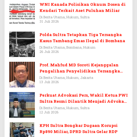
WNI Kanada Polisikan Oknum Dosen di
Kendari Terkait Aset Puluhan Miliar
Di Berita Utama, Hukum, Sultra
31 Juli 2026
Polda Sultra Tetapkan Tiga Tersangka
Kasus Tambang Emas Ilegal di Bombana
Di Berita Utama, Bombana, Hukum
26 Juli 2026
Prof. Mahfud MD Soroti Kejanggalan
Pengalihan Penyelidikan Tersangka
Febrie Adriansyah
Di Berita Utama, Hukum, Jakarta
13 Juli 2026
Perkuat Advokasi Pers, Wakil Ketua PWI
Sultra Resmi Dilantik Menjadi Advokat
PERADI
Di Berita Utama, Hukum, Sultra
12 Juli 2026
KPH Sultra Bongkar Dugaan Korupsi
Rp890 Miliar, DPRD Sultra Gelar RDP