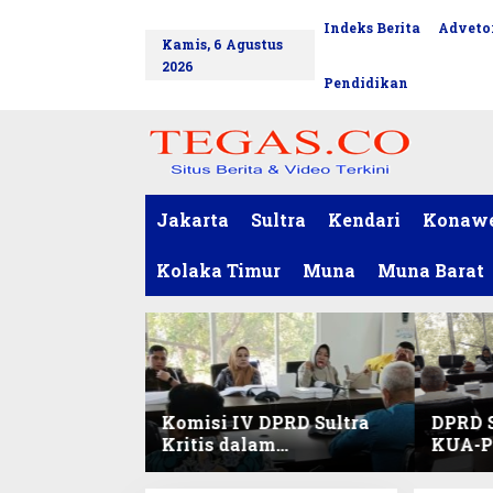
L
Indeks Berita
Advetor
tutup
e
Kamis, 6 Agustus
w
2026
a
Pendidikan
t
i
k
e
k
o
Jakarta
Sultra
Kendari
Konaw
n
t
Kolaka Timur
Muna
Muna Barat
e
n
Komisi IV DPRD Sultra
DPRD S
Kritis dalam
KUA-PP
Harmonisasi KUA-PPAS
Pendid
2027 dan Perubahan
dan Pe