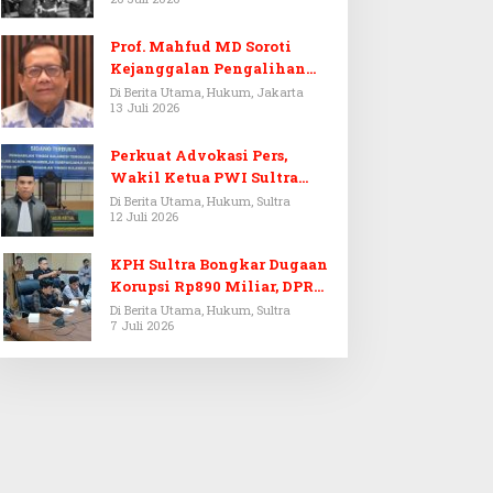
Prof. Mahfud MD Soroti
Kejanggalan Pengalihan
Penyelidikan Tersangka
Di Berita Utama, Hukum, Jakarta
13 Juli 2026
Febrie Adriansyah
Perkuat Advokasi Pers,
Wakil Ketua PWI Sultra
Resmi Dilantik Menjadi
Di Berita Utama, Hukum, Sultra
12 Juli 2026
Advokat PERADI
KPH Sultra Bongkar Dugaan
Korupsi Rp890 Miliar, DPRD
Sultra Gelar RDP
Di Berita Utama, Hukum, Sultra
7 Juli 2026