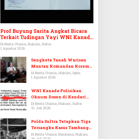
Prof Buyung Sarita Angkat Bicara
Terkait Tudingan Yayi WNI Kanada
Ditagih Utang Rp3,6 Miliar
Di Berita Utama, Hukum, Sultra
1 Agustus 2026
Sengketa Tanah Warisan
Mantan Komandan Korem
143/HO, Ketika Warisan
Di Berita Utama, Hukum, Opini
1 Agustus 2026
Menjadi Arena Pemerasan
WNI Kanada Polisikan
Oknum Dosen di Kendari
Terkait Aset Puluhan Miliar
Di Berita Utama, Hukum, Sultra
31 Juli 2026
Polda Sultra Tetapkan Tiga
Tersangka Kasus Tambang
Emas Ilegal di Bombana
Di Berita Utama, Bombana, Hukum
26 Juli 2026