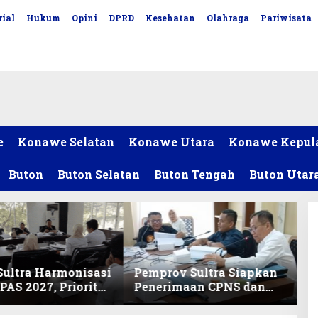
ial
Hukum
Opini
DPRD
Kesehatan
Olahraga
Pariwisata
e
Konawe Selatan
Konawe Utara
Konawe Kepul
Buton
Buton Selatan
Buton Tengah
Buton Utar
ultra Harmonisasi
Pemprov Sultra Siapkan
AS 2027, Prioritas
Penerimaan CPNS dan
ikan, Kebudayaan,
PPPK 2027, DPRD Sultra
lunasan Utang
Desak Formasi