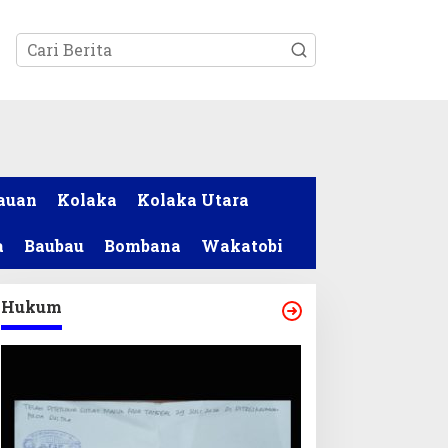
tutup
auan
Kolaka
Kolaka Utara
a
Baubau
Bombana
Wakatobi
Hukum