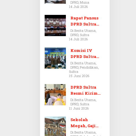
DPRD, Muna
Dugaan Jual
14 Juli 2026
Beli Tanah
Bermasalah di
Rapat Pansus
Muna
DPRD Sultra
Diskors Dua
Di Berita Utama,
DPRD, Sultra
Kali Akibat
14 Juli 2026
Ketidakhadira
n Pj Sekda
Komisi IV
DPRD Sultra
Kawal Hak
Di Berita Utama,
DPRD, Pendidikan,
Guru,
Sultra
Rencanakan
15 Juni 2026
Revisi Perda
Pendidikan
DPRD Sultra
Resmi Kirim
Aspirasi Tolak
Di Berita Utama,
DPRD, Sultra
Peraturan
11 Juni 2026
BPOM No. 5
Tahun 2026 ke
Sekolah
Komisi IX DPR
Megah, Gaji
RI
Guru Berdarah-
Di Berita Utama,