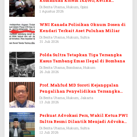
Komandan Korem 143/HO, Ketika
Warisan Menjadi Arena Pemerasan
Di Berita Utama, Hukum, Opini
1 Agustus 2026
WNI Kanada Polisikan Oknum Dosen di
Kendari Terkait Aset Puluhan Miliar
Di Berita Utama, Hukum, Sultra
31 Juli 2026
Polda Sultra Tetapkan Tiga Tersangka
Kasus Tambang Emas Ilegal di Bombana
Di Berita Utama, Bombana, Hukum
26 Juli 2026
Prof. Mahfud MD Soroti Kejanggalan
Pengalihan Penyelidikan Tersangka
Febrie Adriansyah
Di Berita Utama, Hukum, Jakarta
13 Juli 2026
Perkuat Advokasi Pers, Wakil Ketua PWI
Sultra Resmi Dilantik Menjadi Advokat
PERADI
Di Berita Utama, Hukum, Sultra
12 Juli 2026