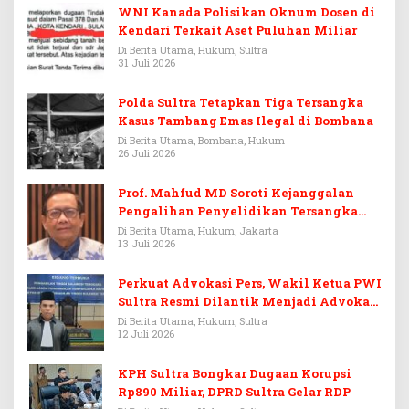
WNI Kanada Polisikan Oknum Dosen di
Kendari Terkait Aset Puluhan Miliar
Di Berita Utama, Hukum, Sultra
31 Juli 2026
Polda Sultra Tetapkan Tiga Tersangka
Kasus Tambang Emas Ilegal di Bombana
Di Berita Utama, Bombana, Hukum
26 Juli 2026
Prof. Mahfud MD Soroti Kejanggalan
Pengalihan Penyelidikan Tersangka
Febrie Adriansyah
Di Berita Utama, Hukum, Jakarta
13 Juli 2026
Perkuat Advokasi Pers, Wakil Ketua PWI
Sultra Resmi Dilantik Menjadi Advokat
PERADI
Di Berita Utama, Hukum, Sultra
12 Juli 2026
KPH Sultra Bongkar Dugaan Korupsi
Rp890 Miliar, DPRD Sultra Gelar RDP