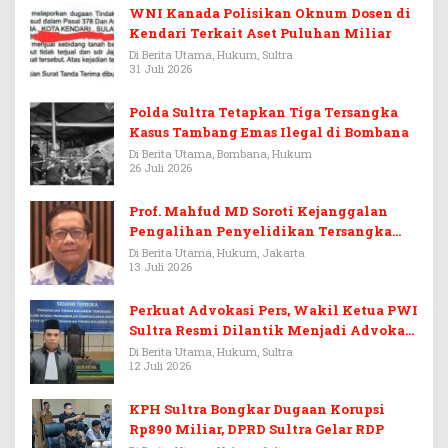
WNI Kanada Polisikan Oknum Dosen di
Kendari Terkait Aset Puluhan Miliar
Di Berita Utama, Hukum, Sultra
31 Juli 2026
Polda Sultra Tetapkan Tiga Tersangka
Kasus Tambang Emas Ilegal di Bombana
Di Berita Utama, Bombana, Hukum
26 Juli 2026
Prof. Mahfud MD Soroti Kejanggalan
Pengalihan Penyelidikan Tersangka
Febrie Adriansyah
Di Berita Utama, Hukum, Jakarta
13 Juli 2026
Perkuat Advokasi Pers, Wakil Ketua PWI
Sultra Resmi Dilantik Menjadi Advokat
PERADI
Di Berita Utama, Hukum, Sultra
12 Juli 2026
KPH Sultra Bongkar Dugaan Korupsi
Rp890 Miliar, DPRD Sultra Gelar RDP