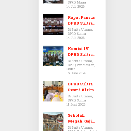
DPRD, Muna
Dugaan Jual
14 Juli 2026
Beli Tanah
Bermasalah di
Rapat Pansus
Muna
DPRD Sultra
Diskors Dua
Di Berita Utama,
DPRD, Sultra
Kali Akibat
14 Juli 2026
Ketidakhadira
n Pj Sekda
Komisi IV
DPRD Sultra
Kawal Hak
Di Berita Utama,
DPRD, Pendidikan,
Guru,
Sultra
Rencanakan
15 Juni 2026
Revisi Perda
Pendidikan
DPRD Sultra
Resmi Kirim
Aspirasi Tolak
Di Berita Utama,
DPRD, Sultra
Peraturan
11 Juni 2026
BPOM No. 5
Tahun 2026 ke
Sekolah
Komisi IX DPR
Megah, Gaji
RI
Guru Berdarah-
Di Berita Utama,