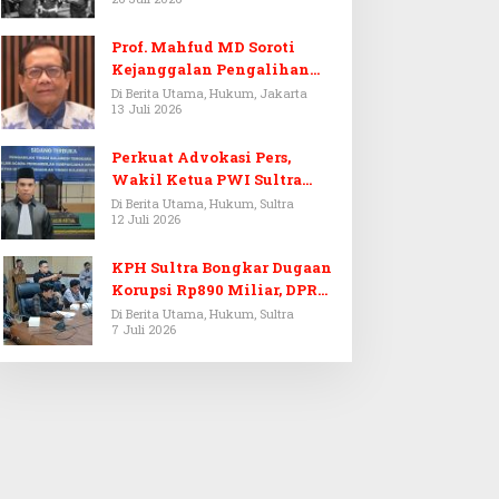
Prof. Mahfud MD Soroti
Kejanggalan Pengalihan
Penyelidikan Tersangka
Di Berita Utama, Hukum, Jakarta
13 Juli 2026
Febrie Adriansyah
Perkuat Advokasi Pers,
Wakil Ketua PWI Sultra
Resmi Dilantik Menjadi
Di Berita Utama, Hukum, Sultra
12 Juli 2026
Advokat PERADI
KPH Sultra Bongkar Dugaan
Korupsi Rp890 Miliar, DPRD
Sultra Gelar RDP
Di Berita Utama, Hukum, Sultra
7 Juli 2026