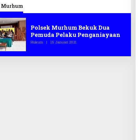
k Murhum
Polres Baubau
,
Polsek Murhum
Polsek Murhum Bekuk Dua
Pemuda Pelaku Penganiayaan
Hukum
|
15 Januari 2021
O
L
E
H
T
E
G
A
S
.
C
O