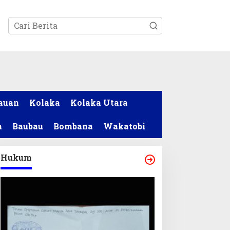
tutup
auan
Kolaka
Kolaka Utara
a
Baubau
Bombana
Wakatobi
Hukum