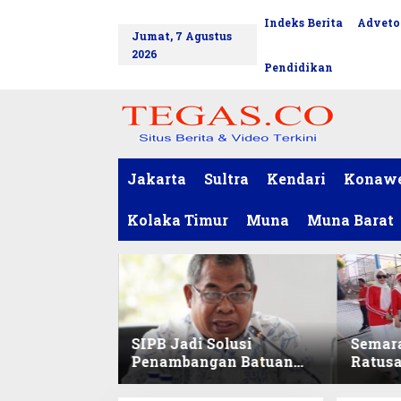
L
Indeks Berita
Adveto
tutup
e
Jumat, 7 Agustus
w
2026
a
Pendidikan
t
i
k
e
k
o
Jakarta
Sultra
Kendari
Konaw
n
t
Kolaka Timur
Muna
Muna Barat
e
n
SIPB Jadi Solusi
Semar
Penambangan Batuan
Ratus
Komoditas ex-Golongan
Sekret
C di Sultra
Ikuti 