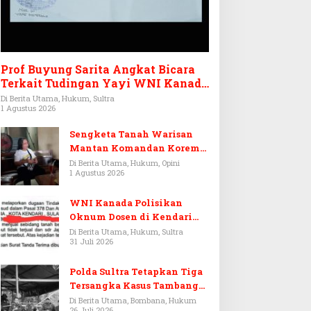
Prof Buyung Sarita Angkat Bicara
Terkait Tudingan Yayi WNI Kanada
Ditagih Utang Rp3,6 Miliar
Di Berita Utama, Hukum, Sultra
1 Agustus 2026
Sengketa Tanah Warisan
Mantan Komandan Korem
143/HO, Ketika Warisan
Di Berita Utama, Hukum, Opini
1 Agustus 2026
Menjadi Arena Pemerasan
WNI Kanada Polisikan
Oknum Dosen di Kendari
Terkait Aset Puluhan Miliar
Di Berita Utama, Hukum, Sultra
31 Juli 2026
Polda Sultra Tetapkan Tiga
Tersangka Kasus Tambang
Emas Ilegal di Bombana
Di Berita Utama, Bombana, Hukum
26 Juli 2026