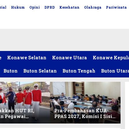
rial
Hukum
Opini
DPRD
Kesehatan
Olahraga
Pariwisata
e
Konawe Selatan
Konawe Utara
Konawe Kepul
Buton
Buton Selatan
Buton Tengah
Buton Utar
akkan HUT RI,
Pra-Pembahasan KUA-
an Pegawai
PPAS 2027, Komisi I Sisir
ariat DPRD Sultra
Program Prioritas
Lomba Bola Gotong
Berkelanjutan