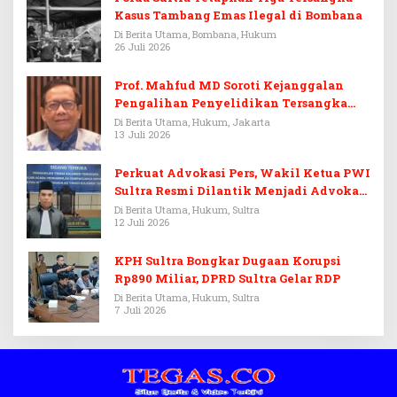
Kasus Tambang Emas Ilegal di Bombana
Di Berita Utama, Bombana, Hukum
26 Juli 2026
Prof. Mahfud MD Soroti Kejanggalan
Pengalihan Penyelidikan Tersangka
Febrie Adriansyah
Di Berita Utama, Hukum, Jakarta
13 Juli 2026
Perkuat Advokasi Pers, Wakil Ketua PWI
Sultra Resmi Dilantik Menjadi Advokat
PERADI
Di Berita Utama, Hukum, Sultra
12 Juli 2026
KPH Sultra Bongkar Dugaan Korupsi
Rp890 Miliar, DPRD Sultra Gelar RDP
Di Berita Utama, Hukum, Sultra
7 Juli 2026