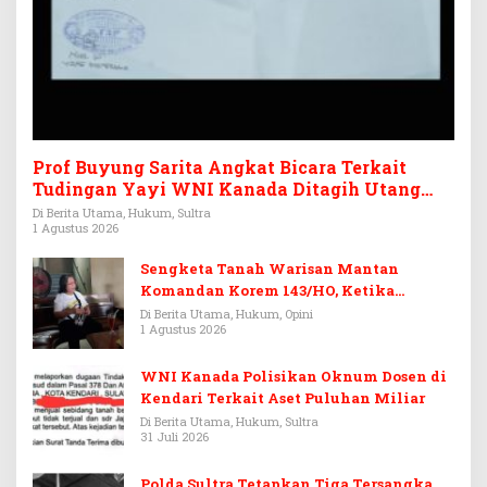
Prof Buyung Sarita Angkat Bicara Terkait
Tudingan Yayi WNI Kanada Ditagih Utang
Rp3,6 Miliar
Di Berita Utama, Hukum, Sultra
1 Agustus 2026
Sengketa Tanah Warisan Mantan
Komandan Korem 143/HO, Ketika
Warisan Menjadi Arena Pemerasan
Di Berita Utama, Hukum, Opini
1 Agustus 2026
WNI Kanada Polisikan Oknum Dosen di
Kendari Terkait Aset Puluhan Miliar
Di Berita Utama, Hukum, Sultra
31 Juli 2026
Polda Sultra Tetapkan Tiga Tersangka