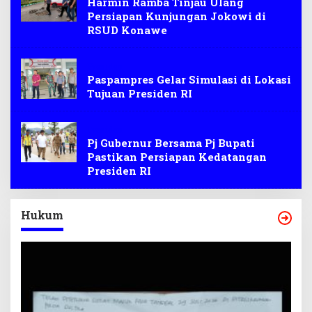
Harmin Ramba Tinjau Ulang
Persiapan Kunjungan Jokowi di
RSUD Konawe
Presiden
Paspampres Gelar Simulasi di Lokasi
Tujuan Presiden RI
Presiden
Pj Gubernur Bersama Pj Bupati
Pastikan Persiapan Kedatangan
Presiden RI
Hukum