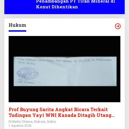
Penambangan PT Tiran Mineral di
Konut Dihentikan
Hukum
Prof Buyung Sarita Angkat Bicara Terkait
Tudingan Yayi WNI Kanada Ditagih Utang
Rp3,6 Miliar
Di Berita Utama, Hukum, Sultra
1 Agustus 2026