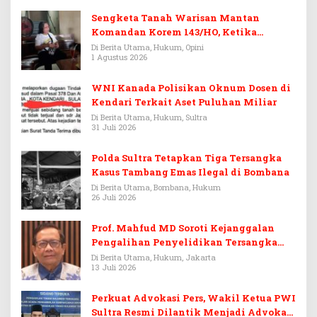
Sengketa Tanah Warisan Mantan
Komandan Korem 143/HO, Ketika
Warisan Menjadi Arena Pemerasan
Di Berita Utama, Hukum, Opini
1 Agustus 2026
WNI Kanada Polisikan Oknum Dosen di
Kendari Terkait Aset Puluhan Miliar
Di Berita Utama, Hukum, Sultra
31 Juli 2026
Polda Sultra Tetapkan Tiga Tersangka
Kasus Tambang Emas Ilegal di Bombana
Di Berita Utama, Bombana, Hukum
26 Juli 2026
Prof. Mahfud MD Soroti Kejanggalan
Pengalihan Penyelidikan Tersangka
Febrie Adriansyah
Di Berita Utama, Hukum, Jakarta
13 Juli 2026
Perkuat Advokasi Pers, Wakil Ketua PWI
Sultra Resmi Dilantik Menjadi Advokat