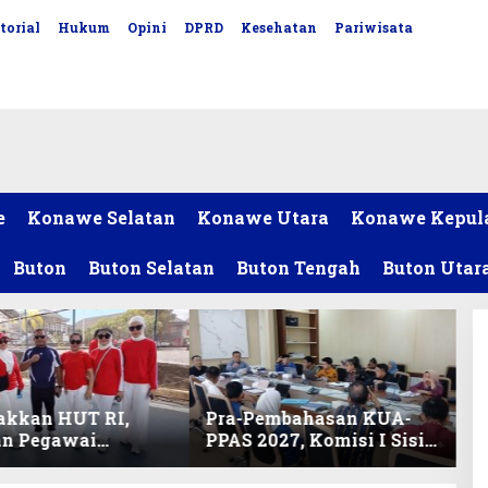
torial
Hukum
Opini
DPRD
Kesehatan
Pariwisata
e
Konawe Selatan
Konawe Utara
Konawe Kepul
Buton
Buton Selatan
Buton Tengah
Buton Utar
akkan HUT RI,
Pra-Pembahasan KUA-
an Pegawai
PPAS 2027, Komisi I Sisir
ariat DPRD Sultra
Program Prioritas
Lomba Bola Gotong
Berkelanjutan