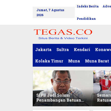
L
Indeks Berita
Adve
tutup
e
Jumat, 7 Agustus
w
2026
a
Pendidikan
t
i
k
e
k
o
Jakarta
Sultra
Kendari
Konaw
n
t
Kolaka Timur
Muna
Muna Barat
e
n
SIPB Jadi Solusi
Semar
Penambangan Batuan
Ratus
Komoditas ex-Golongan
Sekret
C di Sultra
Ikuti 