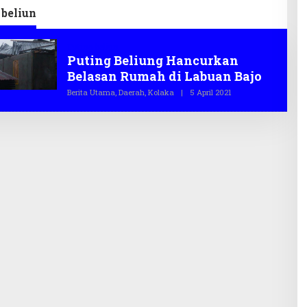
 beliun
Puting beliun
Puting Beliung Hancurkan
Belasan Rumah di Labuan Bajo
Berita Utama
,
Daerah
,
Kolaka
|
5 April 2021
O
L
E
H
T
E
G
A
S
.
C
O