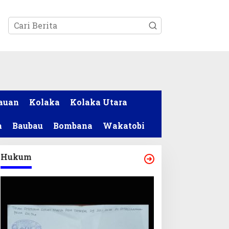
tutup
auan
Kolaka
Kolaka Utara
a
Baubau
Bombana
Wakatobi
Hukum