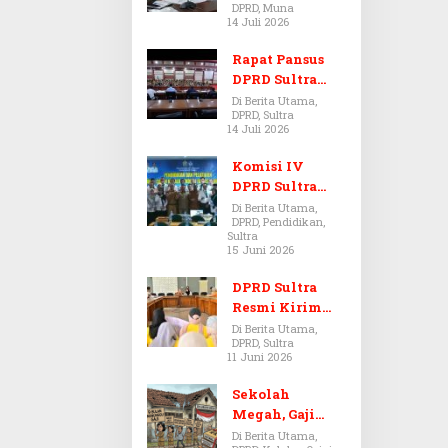
DPRD, Muna
Dugaan Jual
14 Juli 2026
Beli Tanah
Bermasalah di
Rapat Pansus
Muna
DPRD Sultra
Diskors Dua
Di Berita Utama,
DPRD, Sultra
Kali Akibat
14 Juli 2026
Ketidakhadira
n Pj Sekda
Komisi IV
DPRD Sultra
Kawal Hak
Di Berita Utama,
DPRD, Pendidikan,
Guru,
Sultra
Rencanakan
15 Juni 2026
Revisi Perda
Pendidikan
DPRD Sultra
Resmi Kirim
Aspirasi Tolak
Di Berita Utama,
DPRD, Sultra
Peraturan
11 Juni 2026
BPOM No. 5
Tahun 2026 ke
Sekolah
Komisi IX DPR
Megah, Gaji
RI
Guru Berdarah-
Di Berita Utama,