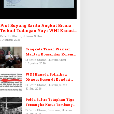
Prof Buyung Sarita Angkat Bicara
Terkait Tudingan Yayi WNI Kanada
Ditagih Utang Rp3,6 Miliar
Di Berita Utama, Hukum, Sultra
1 Agustus 2026
Sengketa Tanah Warisan
Mantan Komandan Korem
143/HO, Ketika Warisan
Di Berita Utama, Hukum, Opini
1 Agustus 2026
Menjadi Arena Pemerasan
WNI Kanada Polisikan
Oknum Dosen di Kendari
Terkait Aset Puluhan Miliar
Di Berita Utama, Hukum, Sultra
31 Juli 2026
Polda Sultra Tetapkan Tiga
Tersangka Kasus Tambang
Emas Ilegal di Bombana
Di Berita Utama, Bombana, Hukum
26 Juli 2026