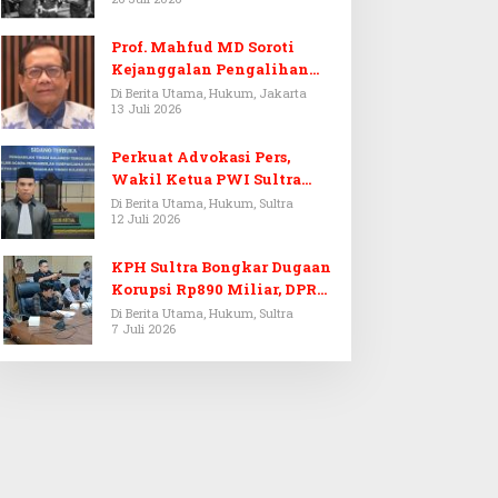
Prof. Mahfud MD Soroti
Kejanggalan Pengalihan
Penyelidikan Tersangka
Di Berita Utama, Hukum, Jakarta
13 Juli 2026
Febrie Adriansyah
Perkuat Advokasi Pers,
Wakil Ketua PWI Sultra
Resmi Dilantik Menjadi
Di Berita Utama, Hukum, Sultra
12 Juli 2026
Advokat PERADI
KPH Sultra Bongkar Dugaan
Korupsi Rp890 Miliar, DPRD
Sultra Gelar RDP
Di Berita Utama, Hukum, Sultra
7 Juli 2026